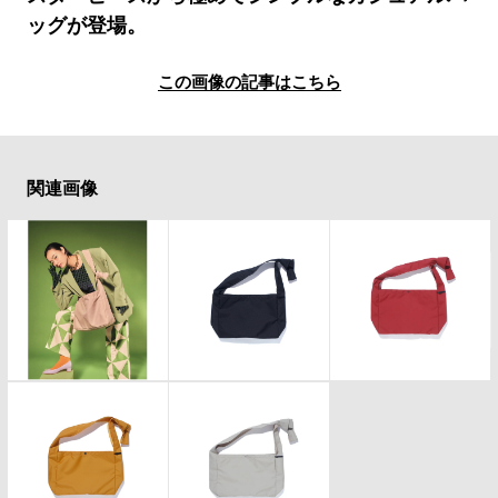
#LIFESTYLE
#SNEAKER
#OUTDOOR
ッグが登場。
#SPORTS
#HANDSOME HANDBOOK
この画像の記事はこちら
関連画像