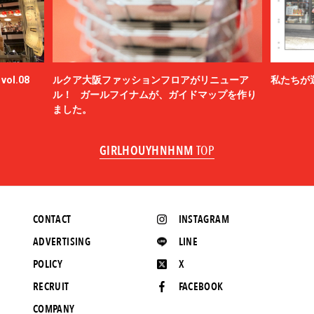
ol.08
ルクア大阪ファッションフロアがリニューア
私たちが
ル！ ガールフイナムが、ガイドマップを作り
ました。
GIRLHOUYHNHNM
TOP
CONTACT
INSTAGRAM
ADVERTISING
LINE
POLICY
X
RECRUIT
FACEBOOK
COMPANY