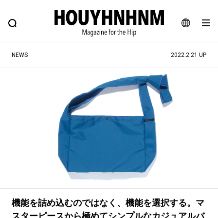
NEWS
FEATURE
BLOG
SNAP
Commune H
ヒップなファッション、カルチャー、ライフスタイルWEBマガジン
JA
NEWS
2022.2.21 UP
EN
#注目のタグ
#SHOPPING ADDICT
#憧れの逸品
#ESSENTIAL DESIGNS
#古着サミット
#NEW VINTAGE
#マイナーグッド図鑑
#路地裏てぃーん。
#MONTHLY JOURNAL
#GH 銘品の所以
#フイナムのYouTube
#Commune H
#FOCUS IT
#AH.H
機能を詰め込むのではなく、機能を選択する。マ
#ととけん
#FASHION
#MUSIC
#MOVIE
スターピースから極めてシンプルなカジュアルバ