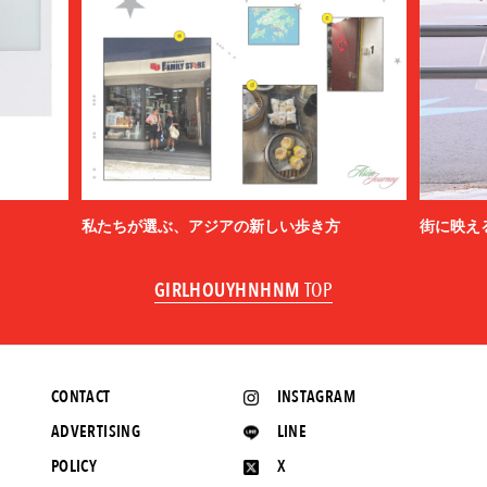
私たちが選ぶ、アジアの新しい歩き方
街に映え
GIRLHOUYHNHNM
TOP
CONTACT
INSTAGRAM
ADVERTISING
LINE
POLICY
X