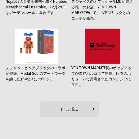
Nujabesの音楽を未来へ繋ぐNujabes
ヌジャベスのオフィシャルMDが買え
Metaphorical Ensemble。12月29日
る唯一のお店。YEN TOWN
はガーデンホールに集合です。
MARKET®️にて、ベアブリックとの
コラボが発売。
ヌジャベスとベアブリックのコラボ
YEN TOWN MARKET初のポップアッ
が登場。Modal Soulのアートワーク
プが渋谷パルコにて開催。圧巻のボ
を纏った鮮やかなデザイン。
リュームで用意されたコンテンツに
注目。
もっと見る