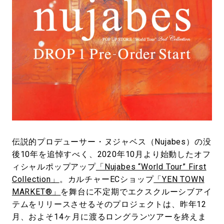
#LIFESTYLE
#SNEAKER
#OUTDOOR
#SPORTS
#HANDSOME HANDBOOK
伝説的プロデューサー・ヌジャベス（Nujabes）の没
後10年を追悼すべく、2020年10月より始動したオフ
ィシャルポップアップ
「Nujabes “World Tour” First
Collection」
。カルチャーECショップ
「YEN TOWN
MARKET®」
を舞台に不定期でエクスクルーシブアイ
テムをリリースさせるそのプロジェクトは、昨年12
月、およそ14ヶ月に渡るロングランツアーを終えま