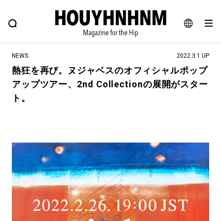
NEWS
FEATURE
BLOG
SNAP
Commune H
ヒップなファッション、カルチャー、ライフスタイルWEBマガジン
JA
NEWS
2022.3.1 UP
EN
熱狂を再び。ヌジャベスのオフィシャルポップ
アップツアー、2nd Collectionの展開がスター
#注目のタグ
ト。
#SHOPPING ADDICT
#憧れの逸品
#ESSENTIAL DESIGNS
#古着サミット
#NEW VINTAGE
#マイナーグッド図鑑
#路地裏てぃーん。
#MONTHLY JOURNAL
#GH 銘品の所以
#フイナムのYouTube
#Commune H
#FOCUS IT
#AH.H
#ととけん
#FASHION
#MUSIC
#MOVIE