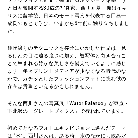
ファッションの世界で確固たるポジションを築こう
と日々奮闘する30歳の写真家、西川元基。彼はイギ
リスに留学後、日本のモード写真を代表する田島一
成氏のもとで学び、いまから6年前に独り立ちしまし
た。
師匠譲りのテクニックを存分にいかした作品は、見
るひとの目に迫る強さに加え、被写体と向き合うこ
とで生まれる静かな美しさを備えているように感じ
ます。年々プリントメディアが少なくなる時代のな
かで、カチッとしたファッションフォトに挑む彼の
存在は貴重といえるかもしれません。
そんな西川さんの写真展「Water Balance」が東京・
下北沢の「グレートブックス」で行われています。
初めてとなるフォトエキシビジョンに選んだテーマ
は “水”。西川さんは、ある時、水のなかにも飲み水