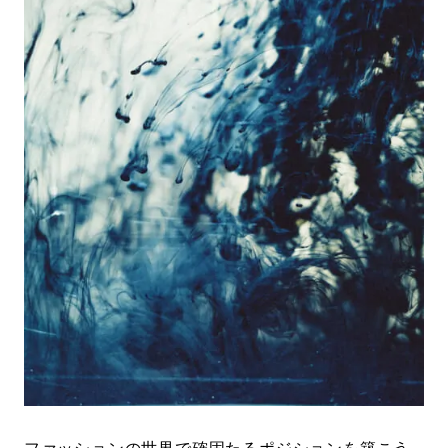
#LIFESTYLE
#SNEAKER
#OUTDOOR
#SPORTS
#HANDSOME HANDBOOK