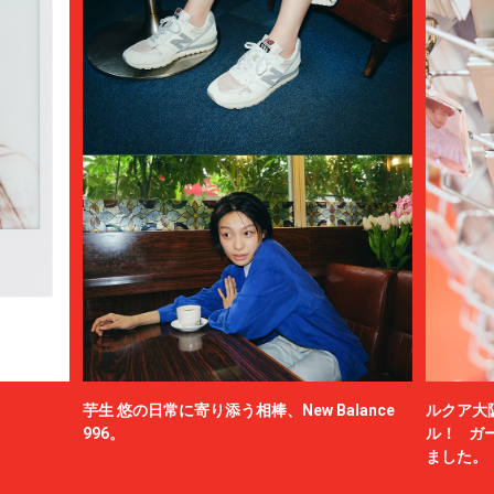
芋生 悠の日常に寄り添う相棒、New Balance
ルクア大
996。
ル！ ガ
ました。