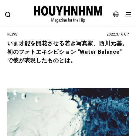
NEWS
FEATURE
BLOG
SNAP
Commune H
ヒップなファッション、カルチャー、ライフスタイルWEBマガジン
JA
NEWS
2022.3.16 UP
EN
いま才能を開花させる若き写真家、西川元基。
初のフォトエキシビション “Water Balance”
#注目のタグ
で彼が表現したものとは。
#SHOPPING ADDICT
#憧れの逸品
#ESSENTIAL DESIGNS
#古着サミット
#NEW VINTAGE
#マイナーグッド図鑑
#路地裏てぃーん。
#MONTHLY JOURNAL
#GH 銘品の所以
#フイナムのYouTube
#Commune H
#FOCUS IT
#AH.H
#ととけん
#FASHION
#MUSIC
#MOVIE