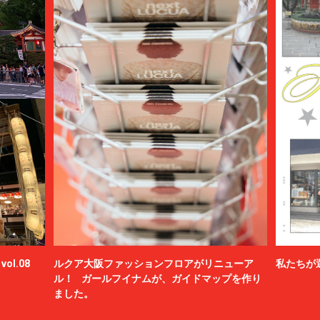
ol.08
ルクア大阪ファッションフロアがリニューア
私たちが
ル！ ガールフイナムが、ガイドマップを作り
ました。