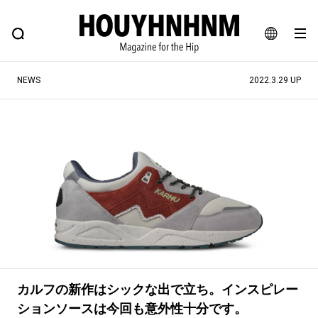
NEWS
FEATURE
BLOG
SNAP
Commune H
ヒップなファッション、カルチャー、ライフスタイルWEBマガジン
JA
NEWS
2022.3.29 UP
EN
#注目のタグ
#SHOPPING ADDICT
#憧れの逸品
#ESSENTIAL DESIGNS
#古着サミット
#NEW VINTAGE
#マイナーグッド図鑑
#路地裏てぃーん。
#MONTHLY JOURNAL
#GH 銘品の所以
#フイナムのYouTube
#Commune H
#FOCUS IT
#AH.H
カルフの新作はシックな出で立ち。インスピレー
#ととけん
#FASHION
#MUSIC
#MOVIE
ションソースは今回も意外性十分です。