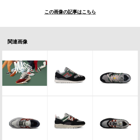
#LIFESTYLE
#SNEAKER
#OUTDOOR
#SPORTS
#HANDSOME HANDBOOK
この画像の記事はこちら
関連画像