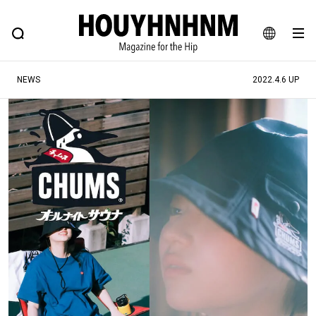
NEWS
FEATURE
BLOG
SNAP
Commune H
ヒップなファッション、カルチャー、ライフスタイルWEBマガジン
JA
NEWS
2022.4.6 UP
EN
#注目のタグ
#SHOPPING ADDICT
#憧れの逸品
#ESSENTIAL DESIGNS
#古着サミット
#NEW VINTAGE
#マイナーグッド図鑑
#路地裏てぃーん。
#MONTHLY JOURNAL
#GH 銘品の所以
#フイナムのYouTube
#Commune H
#FOCUS IT
#AH.H
#ととけん
#FASHION
#MUSIC
#MOVIE