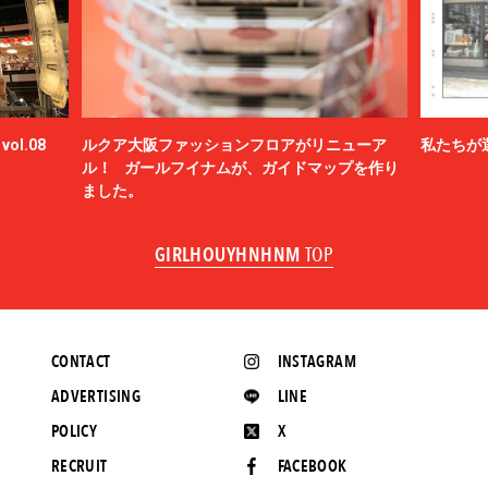
ol.08
ルクア大阪ファッションフロアがリニューア
私たちが
ル！ ガールフイナムが、ガイドマップを作り
ました。
GIRLHOUYHNHNM
TOP
CONTACT
INSTAGRAM
ADVERTISING
LINE
POLICY
X
RECRUIT
FACEBOOK