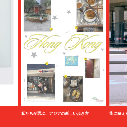
私たちが選ぶ、アジアの新しい歩き方
街に映え