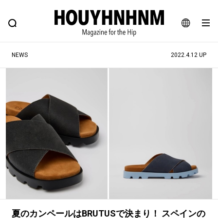
NEWS
FEATURE
BLOG
SNAP
Commune H
ヒップなファッション、カルチャー、ライフスタイルWEBマガジン
JA
NEWS
2022.4.12 UP
EN
#注目のタグ
#SHOPPING ADDICT
#憧れの逸品
#ESSENTIAL DESIGNS
#古着サミット
#NEW VINTAGE
#マイナーグッド図鑑
#路地裏てぃーん。
#MONTHLY JOURNAL
#GH 銘品の所以
#フイナムのYouTube
#Commune H
#FOCUS IT
#AH.H
#ととけん
#FASHION
#MUSIC
#MOVIE
夏のカンペールはBRUTUSで決まり！ スペインの