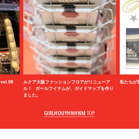
ol.08
ルクア大阪ファッションフロアがリニューア
私たちが
ル！ ガールフイナムが、ガイドマップを作り
ました。
GIRLHOUYHNHNM
TOP