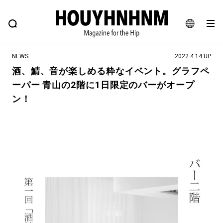
NEWS
FEATURE
BLOG
SNAP
Commune H
ヒップなファッション、カルチャー、ライフスタイルWEBマガジン
JA
NEWS
2022.4.14 UP
EN
酒、鯖、音が楽しめる粋なイベント。グラフペ
ーパー 青山の2階に1日限定のバーがオープ
#注目のタグ
ン！
#SHOPPING ADDICT
#憧れの逸品
#ESSENTIAL DESIGNS
#古着サミット
#NEW VINTAGE
#マイナーグッド図鑑
#路地裏てぃーん。
#MONTHLY JOURNAL
#GH 銘品の所以
#フイナムのYouTube
#Commune H
#FOCUS IT
#AH.H
#ととけん
#FASHION
#MUSIC
#MOVIE