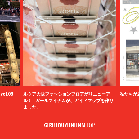
ol.08
ルクア大阪ファッションフロアがリニューア
私たちが
ル！ ガールフイナムが、ガイドマップを作り
ました。
GIRLHOUYHNHNM
TOP