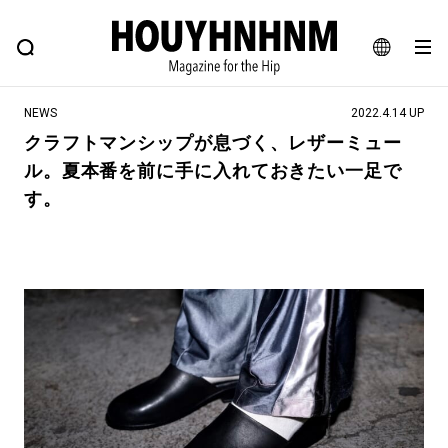
NEWS
FEATURE
BLOG
SNAP
Commune H
ヒップなファッション、カルチャー、ライフスタイルWEBマガジン
JA
NEWS
2022.4.14 UP
EN
クラフトマンシップが息づく、レザーミュー
ル。夏本番を前に手に入れておきたい一足で
#注目のタグ
す。
#SHOPPING ADDICT
#憧れの逸品
#ESSENTIAL DESIGNS
#古着サミット
#NEW VINTAGE
#マイナーグッド図鑑
#路地裏てぃーん。
#MONTHLY JOURNAL
#GH 銘品の所以
#フイナムのYouTube
#Commune H
#FOCUS IT
#AH.H
#ととけん
#FASHION
#MUSIC
#MOVIE