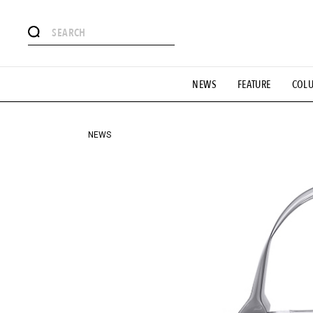
#注目のタグ
NEWS
FEATURE
COL
#SHOPPING ADDICT
#憧れの逸品
#ESSENTIAL DESIG
#GH 銘品の所以
#フイナムのYouTube
#Commune H
#SPORTS
#HANDSOME HANDBOOK
NEWS