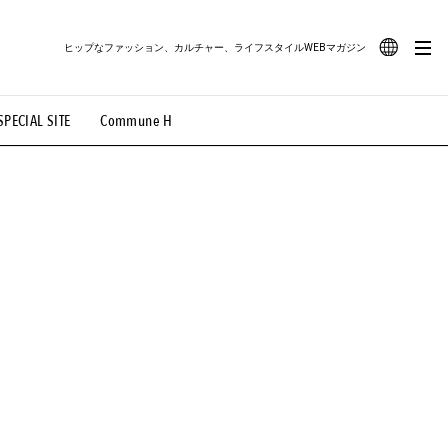
ヒップなファッション、カルチャー、ライフスタイルWEBマガジン
JA
SPECIAL SITE
Commune H
#路地裏てぃーん。
#MONTHLY JOURNAL
EN
OVIE
#LIFESTYLE
#SNEAKER
#OUTDOOR