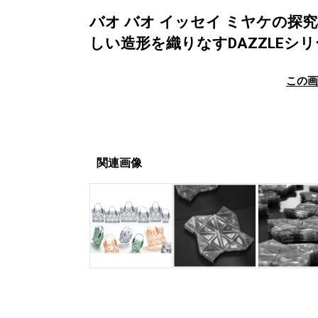
バオ バオ イッセイ ミヤケの
しい造形を織りなすDAZZLEシ
この
関連画像