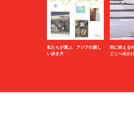
私たちが選ぶ、アジアの新し
街に映えるH
い歩き方
どこへ出か