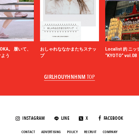
OKA。 履いて、
おしゃれななかまたちスナッ
Localist 的 
けよう
プ
“KYOTO” vol.08
GIRLHOUYHNHNM
TOP
INSTAGRAM
LINE
X
FACEBOOK
CONTACT
ADVERTISING
POLICY
RECRUIT
COMPANY