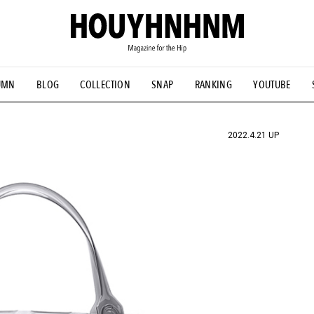
UMN
BLOG
COLLECTION
SNAP
RANKING
YOUTUBE
NS
#古着サミット
#NEW VINTAGE
#マイナーグッド図鑑
#FOCUS IT
#AH.H
#ととけん
#FASHION
#MUSIC
#M
2022.4.21 UP