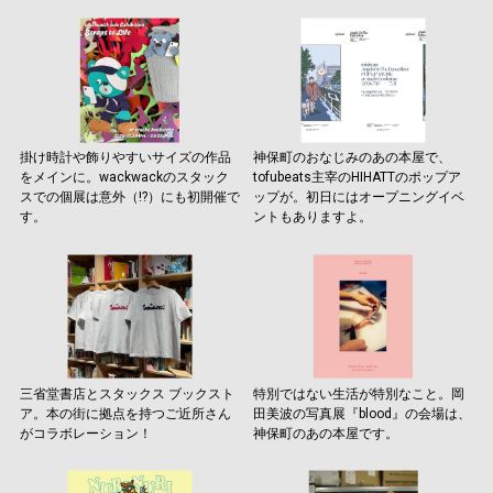
掛け時計や飾りやすいサイズの作品
神保町のおなじみのあの本屋で、
をメインに。wackwackのスタック
tofubeats主宰のHIHATTのポップア
スでの個展は意外（!?）にも初開催で
ップが。初日にはオープニングイベ
す。
ントもありますよ。
三省堂書店とスタックス ブックスト
特別ではない生活が特別なこと。岡
ア。本の街に拠点を持つご近所さん
田美波の写真展『blood』の会場は、
がコラボレーション！
神保町のあの本屋です。