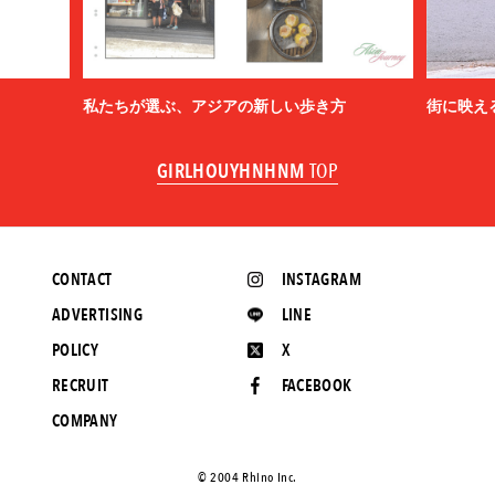
私たちが選ぶ、アジアの新しい歩き方
街に映え
GIRLHOUYHNHNM
TOP
CONTACT
INSTAGRAM
ADVERTISING
LINE
POLICY
X
RECRUIT
FACEBOOK
COMPANY
©️ 2004 Rhino Inc.