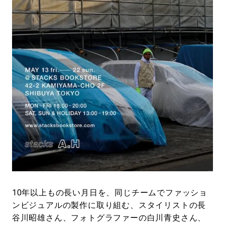
#LIFESTYLE
#SNEAKER
#OUTDOOR
#SPORTS
#HANDSOME HANDBOOK
10年以上もの長い月日を、同じチームでファッショ
ンビジュアルの製作に取り組む、スタイリストの長
谷川昭雄さん、フォトグラファーの白川青史さん、