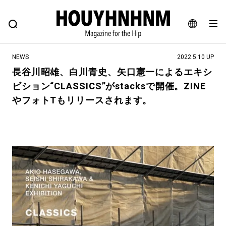
NEWS
FEATURE
BLOG
SNAP
Commune H
ヒップなファッション、カルチャー、ライフスタイルWEBマガジン
JA
NEWS
2022.5.10 UP
EN
長谷川昭雄、白川青史、矢口憲一によるエキシ
ビション“CLASSICS”がstacksで開催。ZINE
#注目のタグ
やフォトTもリリースされます。
#SHOPPING ADDICT
#憧れの逸品
#ESSENTIAL DESIGNS
#古着サミット
#NEW VINTAGE
#マイナーグッド図鑑
#路地裏てぃーん。
#MONTHLY JOURNAL
#GH 銘品の所以
#フイナムのYouTube
#Commune H
#FOCUS IT
#AH.H
#ととけん
#FASHION
#MUSIC
#MOVIE