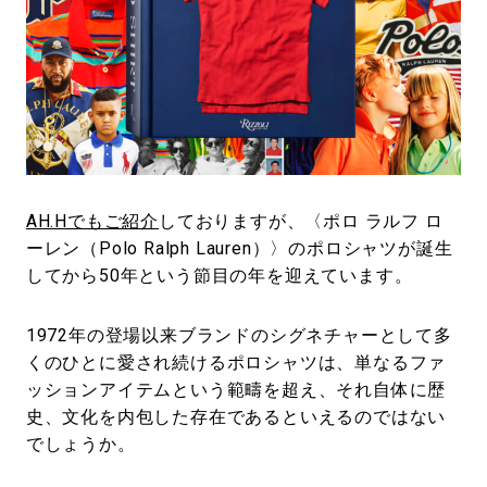
#LIFESTYLE
#SNEAKER
#OUTDOOR
#SPORTS
#HANDSOME HANDBOOK
AH.Hでもご紹介
しておりますが、〈ポロ ラルフ ロ
ーレン（Polo Ralph Lauren）〉のポロシャツが誕生
してから50年という節目の年を迎えています。
1972年の登場以来ブランドのシグネチャーとして多
くのひとに愛され続けるポロシャツは、単なるファ
ッションアイテムという範疇を超え、それ自体に歴
史、文化を内包した存在であるといえるのではない
でしょうか。