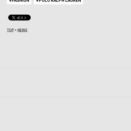
#FASHION
#POLO RALPH LAUREN
TOP
>
NEWS