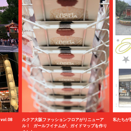
ol.08
ルクア大阪ファッションフロアがリニューア
私たちが
ル！ ガールフイナムが、ガイドマップを作り