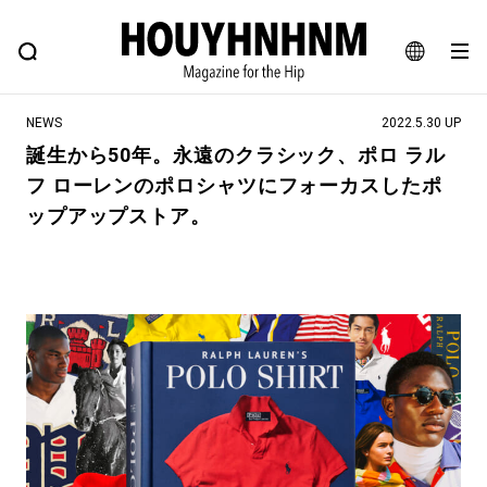
NEWS
FEATURE
BLOG
SNAP
Commune H
ヒップなファッション、カルチャー、ライフスタイルWEBマガジン
JA
NEWS
2022.5.30 UP
EN
誕生から50年。永遠のクラシック、ポロ ラル
フ ローレンのポロシャツにフォーカスしたポ
#注目のタグ
ップアップストア。
#SHOPPING ADDICT
#憧れの逸品
#ESSENTIAL DESIGNS
#古着サミット
#NEW VINTAGE
#マイナーグッド図鑑
#路地裏てぃーん。
#MONTHLY JOURNAL
#GH 銘品の所以
#フイナムのYouTube
#Commune H
#FOCUS IT
#AH.H
#ととけん
#FASHION
#MUSIC
#MOVIE