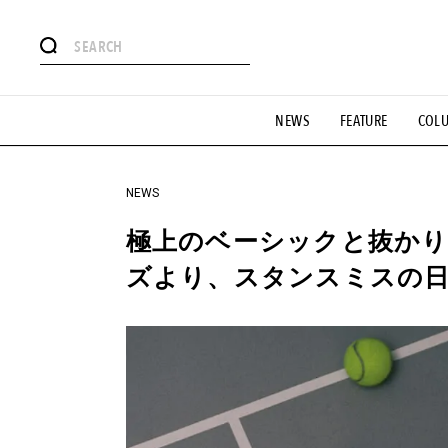
#注目のタグ
NEWS
FEATURE
COL
#SHOPPING ADDICT
#憧れの逸品
#ESSENTIAL DESIG
#GH 銘品の所以
#フイナムのYouTube
#Commune H
#SPORTS
#HANDSOME HANDBOOK
NEWS
極上のベーシックと抜かり
ズより、スタンスミスの