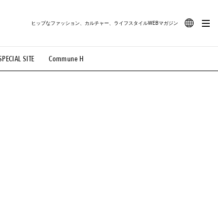
ヒップなファッション、カルチャー、ライフスタイルWEBマガジン
JA
SPECIAL SITE
Commune H
#路地裏てぃーん。
#MONTHLY JOURNAL
EN
OVIE
#LIFESTYLE
#SNEAKER
#OUTDOOR