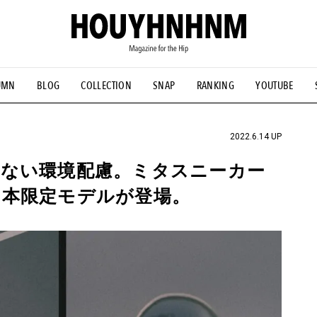
UMN
BLOG
COLLECTION
SNAP
RANKING
YOUTUBE
NS
#古着サミット
#NEW VINTAGE
#マイナーグッド図鑑
#FOCUS IT
#AH.H
#ととけん
#FASHION
#MUSIC
#M
2022.6.14 UP
ない環境配慮。ミタスニーカー
日本限定モデルが登場。