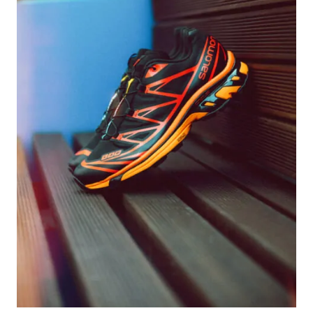
#LIFESTYLE
#SNEAKER
#OUTDOOR
#SPORTS
#HANDSOME HANDBOOK