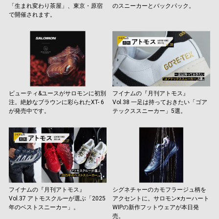
「生まれ変わり茶屋」、東京・原宿
のスニーカーとバックパック。
で開催されます。
ビューティ&ユースがサロモンに初別
フイナムの『月刊アトモス』
注。絶妙なブラウンに彩られたXT- 6
Vol.38 一足は持っておきたい「ゴア
が発売中です。
テックススニーカー」5選。
フイナムの『月刊アトモス』
シグネチャーのカモフラージュ柄を
Vol.37 アトモスクルーが選ぶ「2025
アクセントに。サロモン×カーハート
年のベストスニーカー」。
WIPの新作フットウェアが本日発
売。