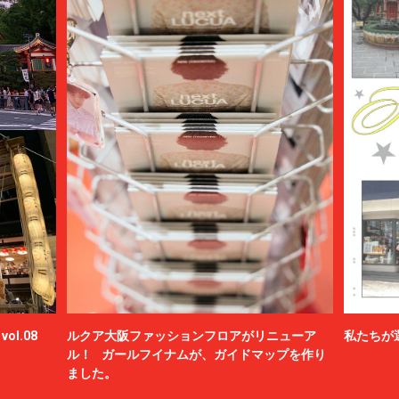
ol.08
ルクア大阪ファッションフロアがリニューア
私たちが
ル！ ガールフイナムが、ガイドマップを作り
ました。