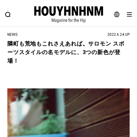
NEWS
FEATURE
BLOG
SNAP
Commune H
ヒップなファッション、カルチャー、ライフスタイルWEBマガジン
JA
NEWS
2022.6.24 UP
EN
隣町も荒地もこれさえあれば。サロモン スポ
ーツスタイルの名モデルに、3つの新色が登
#注目のタグ
場！
#SHOPPING ADDICT
#憧れの逸品
#ESSENTIAL DESIGNS
#古着サミット
#NEW VINTAGE
#マイナーグッド図鑑
#路地裏てぃーん。
#MONTHLY JOURNAL
#GH 銘品の所以
#フイナムのYouTube
#Commune H
#FOCUS IT
#AH.H
#ととけん
#FASHION
#MUSIC
#MOVIE