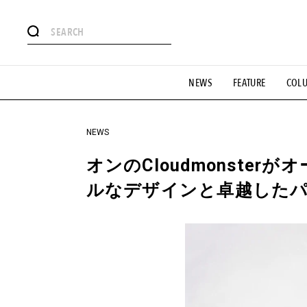
#注目のタグ
NEWS
FEATURE
COL
#SHOPPING ADDICT
#憧れの逸品
#ESSENTIAL DESIG
#GH 銘品の所以
#フイナムのYouTube
#Commune H
#SPORTS
#HANDSOME HANDBOOK
NEWS
オンのCloudmonste
ルなデザインと卓越した