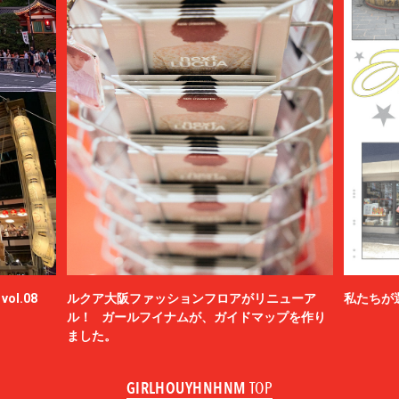
ol.08
ルクア大阪ファッションフロアがリニューア
私たちが
ル！ ガールフイナムが、ガイドマップを作り
ました。
GIRLHOUYHNHNM
TOP