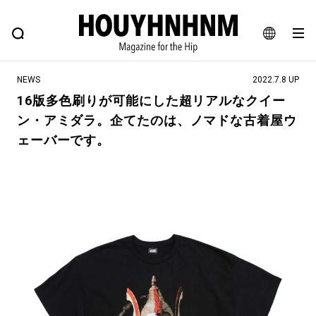
NEWS
FEATURE
BLOG
SNAP
Commune H
ヒップなファッション、カルチャー、ライフスタイルWEBマガジン
JA
NEWS
2022.7.8 UP
EN
16版多色刷りが可能にした超リアルなクイー
ン・アミダラ。企てたのは、ノマドな古着屋ウ
#注目のタグ
ェーバーです。
#SHOPPING ADDICT
#憧れの逸品
#ESSENTIAL DESIGNS
#古着サミット
#NEW VINTAGE
#マイナーグッド図鑑
#路地裏てぃーん。
#MONTHLY JOURNAL
#GH 銘品の所以
#フイナムのYouTube
#Commune H
#FOCUS IT
#AH.H
#ととけん
#FASHION
#MUSIC
#MOVIE