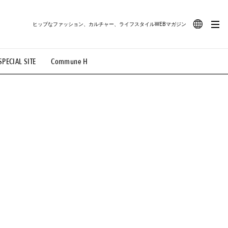
ヒップなファッション、カルチャー、ライフスタイルWEBマガジン
JA
SPECIAL SITE
Commune H
#路地裏てぃーん。
#MONTHLY JOURNAL
EN
OVIE
#LIFESTYLE
#SNEAKER
#OUTDOOR