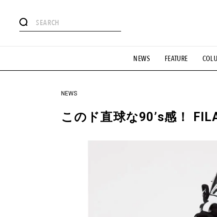
#注目のタグ
NEWS
FEATURE
COL
#SHOPPING ADDICT
#憧れの逸品
#ESSENTIAL DESIG
#GH 銘品の所以
#フイナムのYouTube
#Commune H
#SPORTS
#HANDSOME HANDBOOK
NEWS
このド直球な90’s感！ F