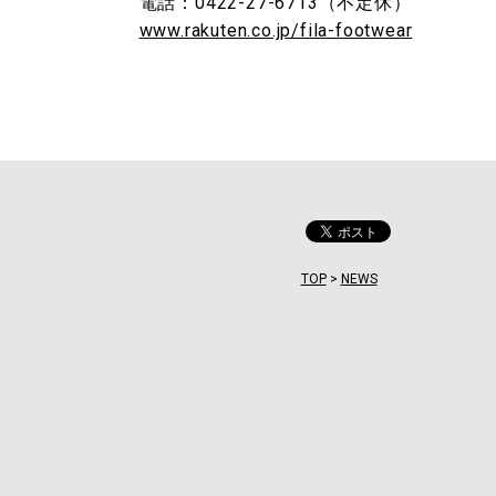
電話：0422-27-6713（不定休）
www.rakuten.co.jp/fila-footwear
TOP
>
NEWS