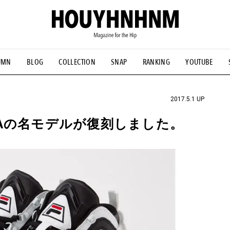
UMN
BLOG
COLLECTION
SNAP
RANKING
YOUTUBE
NS
#古着サミット
#NEW VINTAGE
#マイナーグッド図鑑
#FOCUS IT
#AH.H
#ととけん
#FASHION
#MUSIC
#M
2017.5.1 UP
ILAの名モデルが復刻しました。