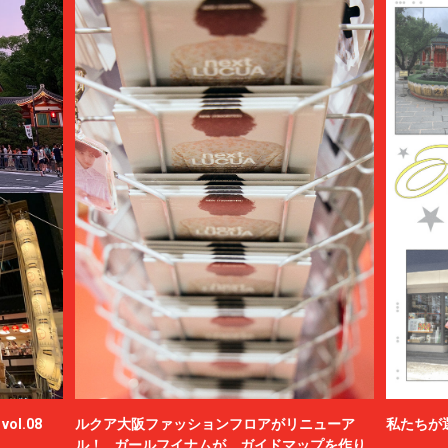
ol.08
ルクア大阪ファッションフロアがリニューア
私たちが
ル！ ガールフイナムが、ガイドマップを作り