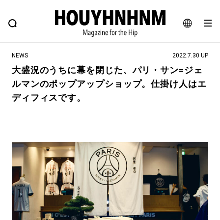
NEWS
FEATURE
BLOG
SNAP
Commune H
ヒップなファッション、カルチャー、ライフスタイルWEBマガジン
JA
NEWS
2022.7.30 UP
EN
大盛況のうちに幕を閉じた、パリ・サン=ジェ
ルマンのポップアップショップ。仕掛け人はエ
#注目のタグ
ディフィスです。
#SHOPPING ADDICT
#憧れの逸品
#ESSENTIAL DESIGNS
#古着サミット
#NEW VINTAGE
#マイナーグッド図鑑
#路地裏てぃーん。
#MONTHLY JOURNAL
#GH 銘品の所以
#フイナムのYouTube
#Commune H
#FOCUS IT
#AH.H
#ととけん
#FASHION
#MUSIC
#MOVIE