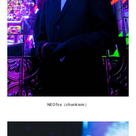
NEOfox（chunkism）