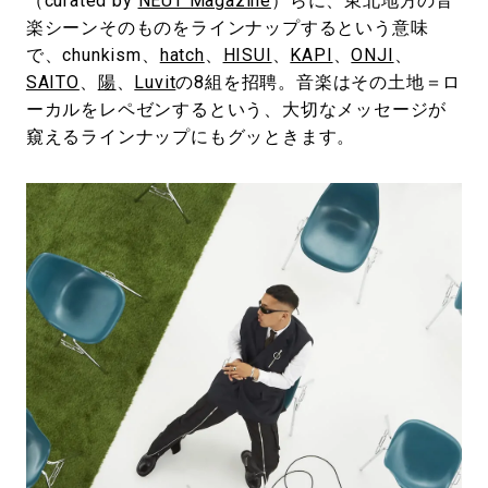
（curated by
NEUT Magazine
）らに、東北地方の音
楽シーンそのものをラインナップするという意味
で、chunkism、
hatch
、
HISUI
、
KAPI
、
ONJI
、
SAITO
、
陽
、
Luvit
の8組を招聘。音楽はその土地＝ロ
ーカルをレペゼンするという、大切なメッセージが
窺えるラインナップにもグッときます。