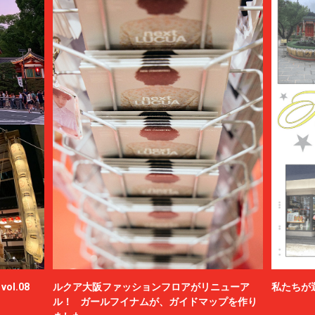
ol.08
ルクア大阪ファッションフロアがリニューア
私たちが
ル！ ガールフイナムが、ガイドマップを作り