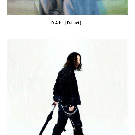
D.A.N.［DJ set］