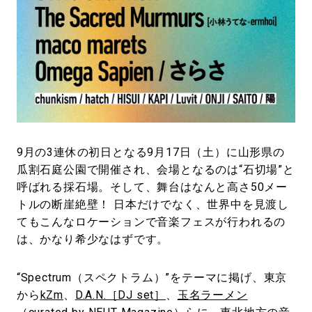
9月の3連休の初日となる9月17日（土）に山形県の
瓜割石庭公園で開催され、会場となるのは“石切場”と
呼ばれる採石場。そして、舞台はなんと高さ50メー
トルの断崖絶壁！ 日本だけでなく、世界中を見渡し
てもこんなロケーションで音楽フェスが行われるの
は、かなり希少なはずです。
“Spectrum（スペクトラム）”をテーマに掲げ、東京
から
kZm
、
D.A.N.［DJ set］
、
玉名ラーメン