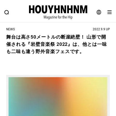
NEWS
FEATURE
BLOG
SNAP
Commune H
ヒップなファッション、カルチャー、ライフスタイルWEBマガジン
JA
NEWS
2022.9.9 UP
EN
舞台は高さ50メートルの断崖絶壁！ 山形で開
催される『岩壁音楽祭 2022』は、他とは一味
#注目のタグ
も二味も違う野外音楽フェスです。
#SHOPPING ADDICT
#憧れの逸品
#ESSENTIAL DESIGNS
#古着サミット
#NEW VINTAGE
#マイナーグッド図鑑
#路地裏てぃーん。
#MONTHLY JOURNAL
#GH 銘品の所以
#フイナムのYouTube
#Commune H
#FOCUS IT
#AH.H
#ととけん
#FASHION
#MUSIC
#MOVIE