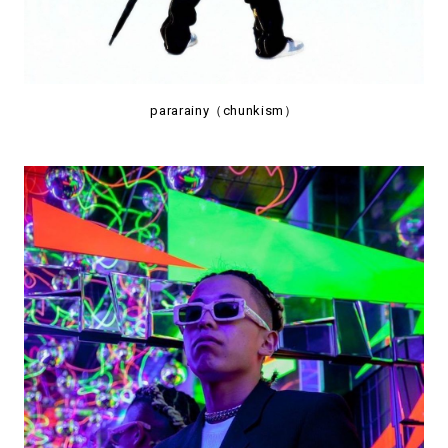
pararainy（chunkism）