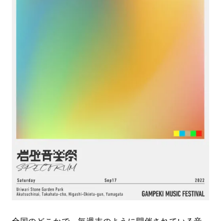
#LIFESTYLE
#SNEAKER
#OUTDOOR
#SPORTS
#HANDSOME HANDBOOK