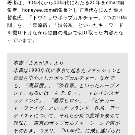
著者は、90年代から00年代にわたる20年をsmart編
集者、honeyee.com編集長として時代を歩んだ鈴木
哲也氏。「トウキョウポップカルチャー、2つの10年
間」を、「裏原宿」「渋谷系」といったキーワード
を掘り下げながら独自の視点で切り取った内容とな
っています。
本書「まえがき」より
本書は1990年代に東京で起きたファッションと
音楽を中心としたポップカルチャー、なかで
も、「裏原宿」、「渋谷系」といったムーブメ
ント、あるいは「Ａ.Ｐ.Ｃ.」、「トレインスポ
ッティング」、「藤原ヒロシ」、「ピチカー
ト・ファイヴ」といったブランド、作品、アー
ティストについて、それらが持つ意味を改めて
吟味し、東京のポップカルチャーシーンで何が
そのとき、つまり、「90年代」に成し遂げられ