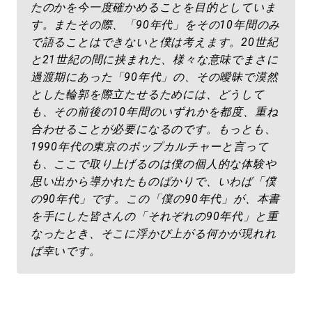
たのかを今一度確かめることを目的としていま
す。またその際、「90年代」をその10年間のみ
で語ることはできないと僕は考えます。20世紀
と21世紀の間に挟まれた、様々な意味でまさに
過渡期にあった「90年代」の、その曖昧で漠然
とした輪郭を際立たせるためには、どうして
も、その前後の10年間のいずれかを都度、重ね
合わせることが必要になるのです。もっとも、
1990年代の東京のポップカルチャーと言って
も、ここで取り上げるのは僕の個人的な体験や
思い出から導かれたものばかりで、いわば「僕
の90年代」です。この「僕の90年代」が、本書
を手にした皆さんの「それぞれの90年代」と重
なったとき、そこに浮かび上がる何かが現れれ
ば幸いです。