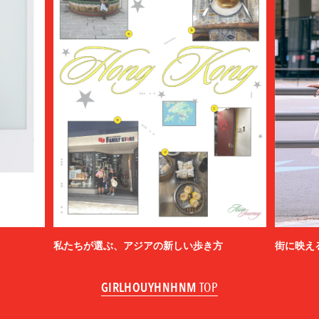
私たちが選ぶ、アジアの新しい歩き方
街に映え
GIRLHOUYHNHNM
TOP