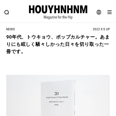
NEWS
FEATURE
BLOG
SNAP
Commune H
ヒップなファッション、カルチャー、ライフスタイルWEBマガジン
JA
NEWS
2022.9.5 UP
EN
90年代、トウキョウ、ポップカルチャー。あま
りにも眩しく騒々しかった日々を切り取った一
#注目のタグ
冊です。
#SHOPPING ADDICT
#憧れの逸品
#ESSENTIAL DESIGNS
#古着サミット
#NEW VINTAGE
#マイナーグッド図鑑
#路地裏てぃーん。
#MONTHLY JOURNAL
#GH 銘品の所以
#フイナムのYouTube
#Commune H
#FOCUS IT
#AH.H
#ととけん
#FASHION
#MUSIC
#MOVIE