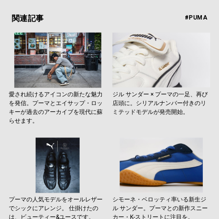
関連記事
#PUMA
愛され続けるアイコンの新たな魅力
ジル サンダー × プーマの一足、再び
を発信。プーマとエイサップ・ロッ
店頭に。シリアルナンバー付きのリ
キーが過去のアーカイブを現代に蘇
ミテッドモデルが発売開始。
らせます。
プーマの人気モデルをオールレザー
シモーネ・ベロッティ率いる新生ジ
でシックにアレンジ。 仕掛けたの
ル サンダー。プーマとの新作スニー
は、ビューティー&ユースです。
カー・K-ストリートに注目を。