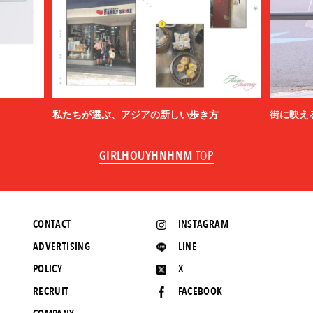
私たちが選ぶ、アジアの新しい歩き方
街に映え
GIRLHOUYHNHNM
TOP
CONTACT
INSTAGRAM
ADVERTISING
LINE
POLICY
X
RECRUIT
FACEBOOK