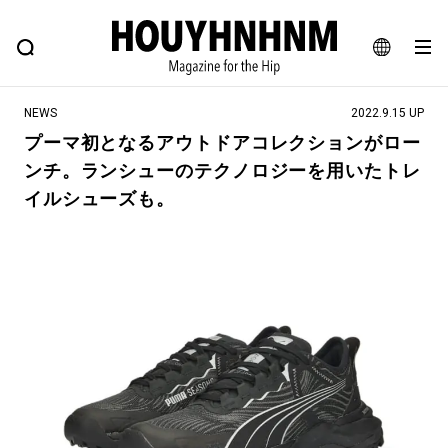
NEWS
FEATURE
BLOG
SNAP
Commune H
ヒップなファッション、カルチャー、ライフスタイルWEBマガジン
JA
NEWS
2022.9.15 UP
EN
プーマ初となるアウトドアコレクションがロー
ンチ。ランシューのテクノロジーを用いたトレ
#注目のタグ
イルシューズも。
#SHOPPING ADDICT
#憧れの逸品
#ESSENTIAL DESIGNS
#古着サミット
#NEW VINTAGE
#マイナーグッド図鑑
#路地裏てぃーん。
#MONTHLY JOURNAL
#GH 銘品の所以
#フイナムのYouTube
#Commune H
#FOCUS IT
#AH.H
#ととけん
#FASHION
#MUSIC
#MOVIE