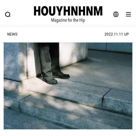
NEWS
FEATURE
BLOG
SNAP
Commune H
ヒップなファッション、カルチャー、ライフスタイルWEBマガジン
JA
NEWS
2022.11.11 UP
EN
#注目のタグ
#SHOPPING ADDICT
#憧れの逸品
#ESSENTIAL DESIGNS
#古着サミット
#NEW VINTAGE
#マイナーグッド図鑑
#路地裏てぃーん。
#MONTHLY JOURNAL
#GH 銘品の所以
#フイナムのYouTube
#Commune H
#FOCUS IT
#AH.H
#ととけん
#FASHION
#MUSIC
#MOVIE