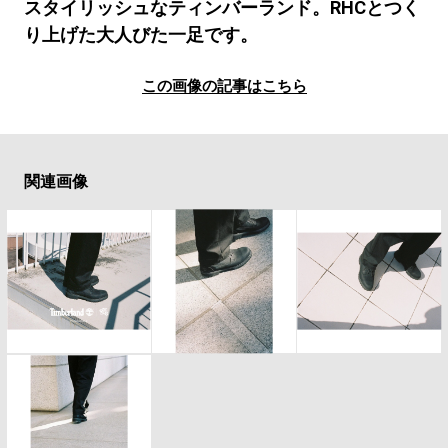
#LIFESTYLE
#SNEAKER
#OUTDOOR
スタイリッシュなティンバーランド。RHCとつく
り上げた大人びた一足です。
#SPORTS
#HANDSOME HANDBOOK
この画像の記事はこちら
関連画像