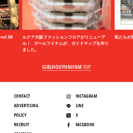
ol.08
ルクア大阪ファッションフロアがリニューア
私たちが
ル！ ガールフイナムが、ガイドマップを作り
ました。
GIRLHOUYHNHNM
TOP
CONTACT
INSTAGRAM
ADVERTISING
LINE
POLICY
X
RECRUIT
FACEBOOK