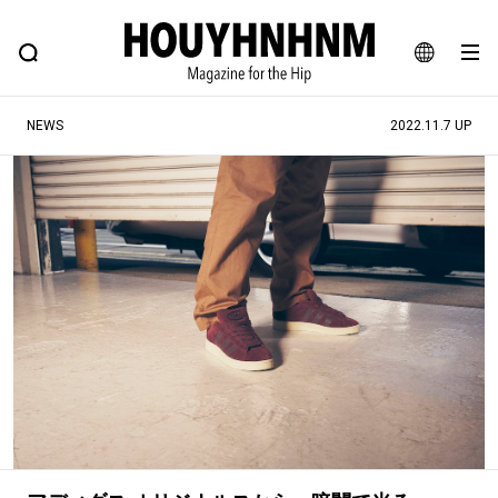
NEWS
FEATURE
BLOG
SNAP
Commune H
ヒップなファッション、カルチャー、ライフスタイルWEBマガジン
JA
NEWS
2022.11.7 UP
EN
#注目のタグ
#SHOPPING ADDICT
#憧れの逸品
#MONTHLY JOURNAL
#ESSENTIAL DESIGNS
#NEW VINTAGE
#古着サミット
#マイナーグッド図鑑
#フイナムのYouTube
#Commune H
#FOCUS IT
#AH.H
#ととけん
#FASHION
#MUSIC
#MOVIE
#LIFESTYLE
#SNEAKER
#OUTDOOR