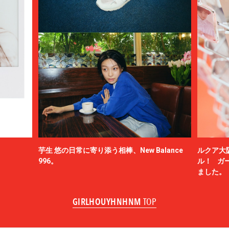
芋生 悠の日常に寄り添う相棒、New Balance
ルクア大
996。
ル！ ガ
ました。
GIRLHOUYHNHNM
TOP