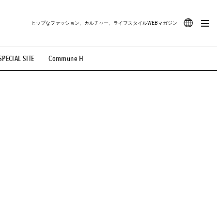
ヒップなファッション、カルチャー、ライフスタイルWEBマガジン
JA
SPECIAL SITE
Commune H
#路地裏てぃーん。
#MONTHLY JOURNAL
EN
OVIE
#LIFESTYLE
#SNEAKER
#OUTDOOR