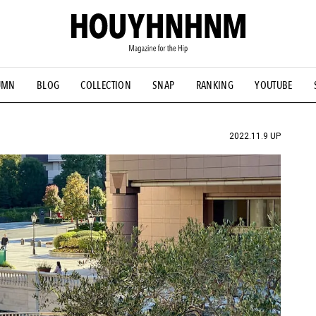
UMN
BLOG
COLLECTION
SNAP
RANKING
YOUTUBE
NS
#古着サミット
#NEW VINTAGE
#マイナーグッド図鑑
#FOCUS IT
#AH.H
#ととけん
#FASHION
#MUSIC
#M
2022.11.9 UP