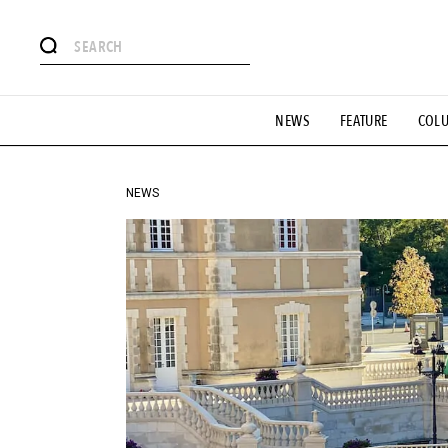
#注目のタグ
NEWS
FEATURE
COL
#SHOPPING ADDICT
#憧れの逸品
#ESSENTIAL DESIG
#GH 銘品の所以
#フイナムのYouTube
#Commune H
#SPORTS
#HANDSOME HANDBOOK
NEWS