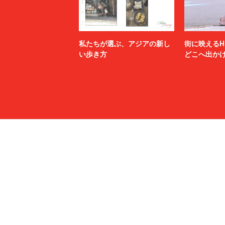
私たちが選ぶ、アジアの新し
街に映えるH
い歩き方
どこへ出か