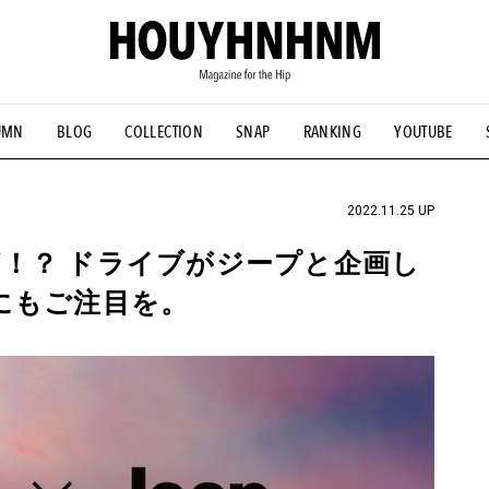
UMN
BLOG
COLLECTION
SNAP
RANKING
YOUTUBE
NS
#古着サミット
#NEW VINTAGE
#マイナーグッド図鑑
#FOCUS IT
#AH.H
#ととけん
#FASHION
#MUSIC
#M
2022.11.25 UP
！？ ドライブがジープと企画し
にもご注目を。