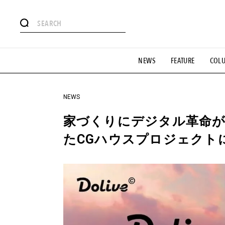
#注目のタグ
NEWS
FEATURE
COL
#SHOPPING ADDICT
#憧れの逸品
#ESSENTIAL DESIG
#GH 銘品の所以
#フイナムのYouTube
#Commune H
#SPORTS
#HANDSOME HANDBOOK
NEWS
家づくりにデジタル革命が
たCGハウスプロジェクト