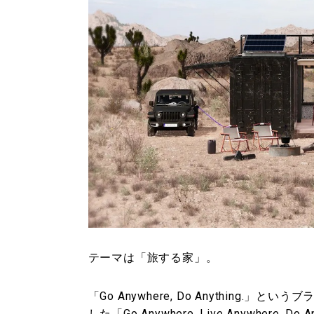
テーマは「旅する家」。
「Go Anywhere, Do Anythin
した「Go Anywhere, Live Anywhere