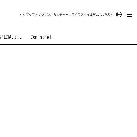
ヒップなファッション、カルチャー、ライフスタイルWEBマガジン
JA
SPECIAL SITE
Commune H
#路地裏てぃーん。
#MONTHLY JOURNAL
EN
OVIE
#LIFESTYLE
#SNEAKER
#OUTDOOR