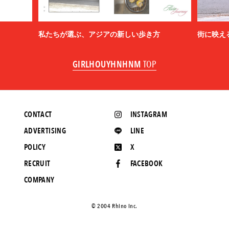
私たちが選ぶ、アジアの新しい歩き方
街に映え
GIRLHOUYHNHNM
TOP
CONTACT
INSTAGRAM
ADVERTISING
LINE
POLICY
X
RECRUIT
FACEBOOK
COMPANY
©️ 2004 Rhino Inc.