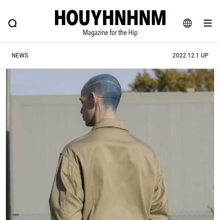
NEWS
FEATURE
BLOG
SNAP
Commune H
ヒップなファッション、カルチャー、ライフスタイルWEBマガジン
JA
NEWS
2022.12.1 UP
EN
#注目のタグ
#SHOPPING ADDICT
#憧れの逸品
#ESSENTIAL DESIGNS
#古着サミット
#NEW VINTAGE
#マイナーグッド図鑑
#路地裏てぃーん。
#MONTHLY JOURNAL
#GH 銘品の所以
#フイナムのYouTube
#Commune H
#FOCUS IT
#AH.H
#ととけん
#FASHION
#MUSIC
#MOVIE