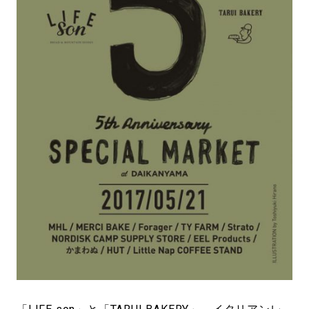
#LIFESTYLE
#SNEAKER
#OUTDOOR
#SPORTS
#HANDSOME HANDBOOK