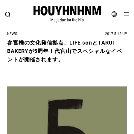
NEWS
FEATURE
BLOG
SNAP
Commune H
ヒップなファッション、カルチャー、ライフスタイルWEBマガジン
JA
NEWS
2017.5.12 UP
EN
参宮橋の文化発信拠点、LIFE sonとTARUI
BAKERYが5周年！代官山でスペシャルなイベ
#注目のタグ
ントが開催されます。
#SHOPPING ADDICT
#憧れの逸品
#ESSENTIAL DESIGNS
#古着サミット
#NEW VINTAGE
#マイナーグッド図鑑
#路地裏てぃーん。
#MONTHLY JOURNAL
#GH 銘品の所以
#フイナムのYouTube
#Commune H
#FOCUS IT
#AH.H
#ととけん
#FASHION
#MUSIC
#MOVIE