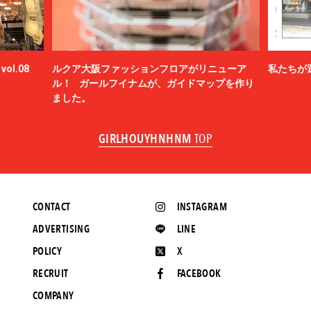
ol.08
ルクア大阪ファッションフロアがリニューア
私たちが
ル！ ガールフイナムが、ガイドマップを作り
ました。
GIRLHOUYHNHNM
TOP
CONTACT
INSTAGRAM
ADVERTISING
LINE
POLICY
X
RECRUIT
FACEBOOK
COMPANY