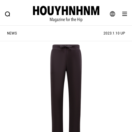
NEWS
FEATURE
BLOG
SNAP
Commune H
ヒップなファッション、カルチャー、ライフスタイルWEBマガジン
JA
NEWS
2023.1.10 UP
EN
#注目のタグ
#SHOPPING ADDICT
#憧れの逸品
#ESSENTIAL DESIGNS
#古着サミット
#NEW VINTAGE
#マイナーグッド図鑑
#路地裏てぃーん。
#MONTHLY JOURNAL
#GH 銘品の所以
#フイナムのYouTube
#Commune H
#FOCUS IT
#AH.H
#ととけん
#FASHION
#MUSIC
#MOVIE