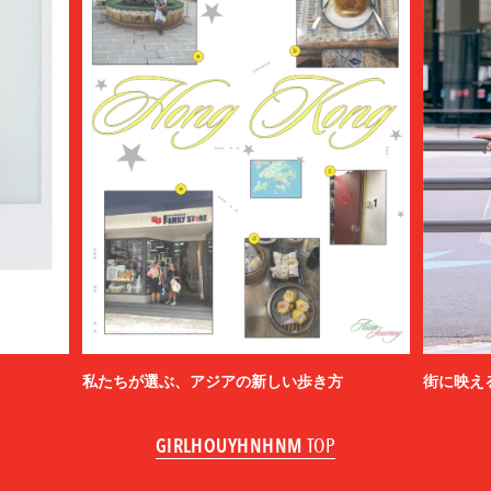
私たちが選ぶ、アジアの新しい歩き方
街に映え
GIRLHOUYHNHNM
TOP