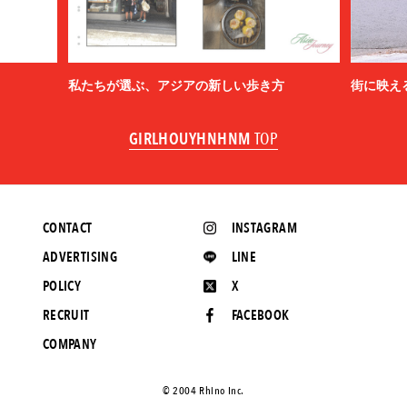
私たちが選ぶ、アジアの新しい歩き方
街に映え
GIRLHOUYHNHNM
TOP
CONTACT
INSTAGRAM
ADVERTISING
LINE
POLICY
X
RECRUIT
FACEBOOK
COMPANY
©️ 2004 Rhino Inc.