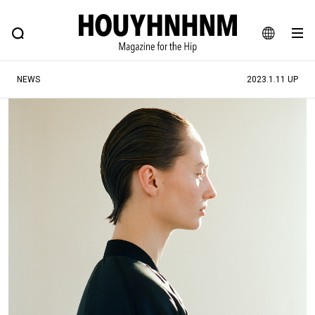
NEWS
FEATURE
BLOG
SNAP
Commune H
ヒップなファッション、カルチャー、ライフスタイルWEBマガジン
JA
NEWS
2023.1.11 UP
EN
#注目のタグ
#SHOPPING ADDICT
#憧れの逸品
#ESSENTIAL DESIGNS
#古着サミット
#NEW VINTAGE
#マイナーグッド図鑑
#路地裏てぃーん。
#MONTHLY JOURNAL
#GH 銘品の所以
#フイナムのYouTube
#Commune H
#FOCUS IT
#AH.H
#ととけん
#FASHION
#MUSIC
#MOVIE