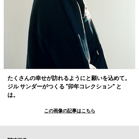
#LIFESTYLE
#SNEAKER
#OUTDOOR
#SPORTS
#HANDSOME HANDBOOK
たくさんの幸せが訪れるようにと願いを込めて。
ジル サンダーがつくる “卯年コレクション” と
は。
この画像の記事はこちら