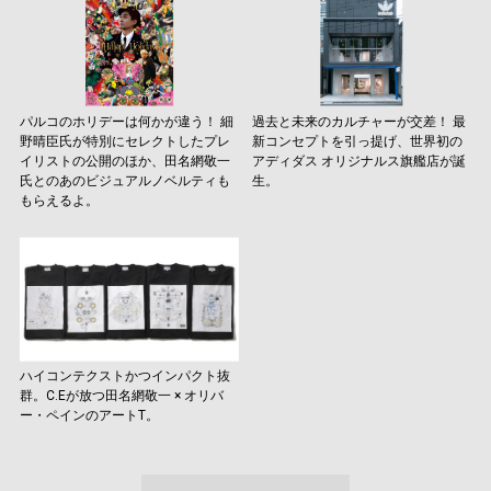
パルコのホリデーは何かが違う！ 細
過去と未来のカルチャーが交差！ 最
野晴臣氏が特別にセレクトしたプレ
新コンセプトを引っ提げ、世界初の
イリストの公開のほか、田名網敬一
アディダス オリジナルス旗艦店が誕
氏とのあのビジュアルノベルティも
生。
もらえるよ。
ハイコンテクストかつインパクト抜
群。C.Eが放つ田名網敬一 × オリバ
ー・ペインのアートT。