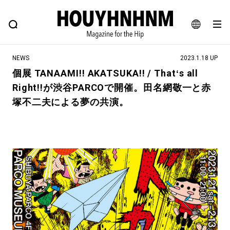
NEWS
FEATURE
BLOG
SNAP
Commune H
ヒップなファッション、カルチャー、ライフスタイルWEBマガジン
JA
NEWS
2023.1.18 UP
EN
個展 TANAAMI!! AKATSUKA!! / Thatʻs all
Right!!が渋谷PARCOで開催。田名網敬一と赤
#注目のタグ
塚不二夫による夢の共演。
#SHOPPING ADDICT
#憧れの逸品
#ESSENTIAL DESIGNS
#古着サミット
#NEW VINTAGE
#マイナーグッド図鑑
#路地裏てぃーん。
#MONTHLY JOURNAL
#GH 銘品の所以
#フイナムのYouTube
#Commune H
#FOCUS IT
#AH.H
#ととけん
#FASHION
#MUSIC
#MOVIE