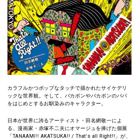
#LIFESTYLE
#SNEAKER
#OUTDOOR
#SPORTS
#HANDSOME HANDBOOK
カラフルかつポップなタッチで描かれたサイケデリ
ックな世界観。そして、バカボンやバカボンのパパ
をはじめとするお馴染みのキャラクター。
日本が世界に誇るアーティスト・田名網敬一によ
る、漫画家・赤塚不二夫にオマージュを捧げた個展
「TANAAMI!! AKATSUKA!! / Thatʻs all Right!!」が、