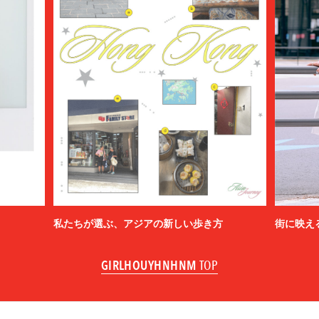
私たちが選ぶ、アジアの新しい歩き方
街に映え
GIRLHOUYHNHNM
TOP