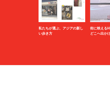
私たちが選ぶ、アジアの新し
街に映えるH
い歩き方
どこへ出か