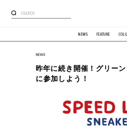
#注目のタグ
NEWS
FEATURE
COL
#SHOPPING ADDICT
#憧れの逸品
#ESSENTIAL DESIG
#GH 銘品の所以
#フイナムのYouTube
#Commune H
#SPORTS
#HANDSOME HANDBOOK
NEWS
昨年に続き開催！グリーン
に参加しよう！