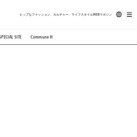
ヒップなファッション、カルチャー、ライフスタイルWEBマガジン
JA
SPECIAL SITE
Commune H
#路地裏てぃーん。
#MONTHLY JOURNAL
EN
OVIE
#LIFESTYLE
#SNEAKER
#OUTDOOR