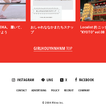
OKA。 履いて、
おしゃれななかまたちスナッ
Localist 的 
けよう
プ
“KYOTO” vol.08
GIRLHOUYHNHNM
TOP
INSTAGRAM
LINE
X
FACEBOOK
CONTACT
ADVERTISING
POLICY
RECRUIT
COMPANY
©️ 2004 Rhino Inc.