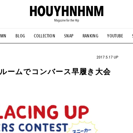
UMN
BLOG
COLLECTION
SNAP
RANKING
YOUTUBE
NS
#古着サミット
#NEW VINTAGE
#マイナーグッド図鑑
#FOCUS IT
#AH.H
#ととけん
#FASHION
#MUSIC
#M
2017.5.17 UP
ルームでコンバース早履き大会