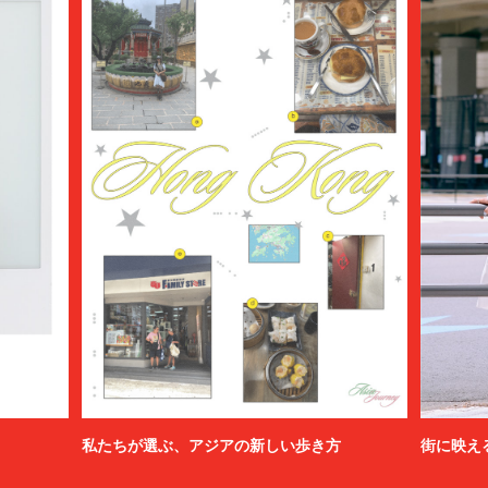
私たちが選ぶ、アジアの新しい歩き方
街に映え