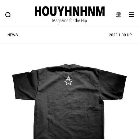
NEWS
FEATURE
BLOG
SNAP
Commune H
ヒップなファッション、カルチャー、ライフスタイルWEBマガジン
JA
NEWS
2023.1.30 UP
EN
#注目のタグ
#SHOPPING ADDICT
#憧れの逸品
#ESSENTIAL DESIGNS
#古着サミット
#NEW VINTAGE
#マイナーグッド図鑑
#路地裏てぃーん。
#MONTHLY JOURNAL
#GH 銘品の所以
#フイナムのYouTube
#Commune H
#FOCUS IT
#AH.H
#ととけん
#FASHION
#MUSIC
#MOVIE