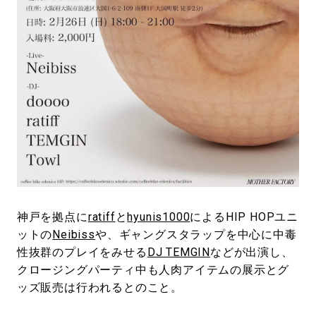
神戸を拠点に
ratiff
と
hyunis1000
によるHIP HOPユニ
ットの
Neibiss
や、ギャングスタラップを中心に中毒
性抜群のプレイをみせる
DJ TEMGIN
などが出演し、
クロージングパーティ中も人肉アイテムの展示とグ
ッズ販売は行われるとのこと。