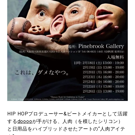
#LIFESTYLE
#SNEAKER
#OUTDOOR
#SPORTS
#HANDSOME HANDBOOK
HIP HOPプロデューサー&ビートメイカーとして活躍
する
doooo
が手がける、人肉（を模したシリコン）
と日用品をハイブリッドさせたアートの“人肉アイテ