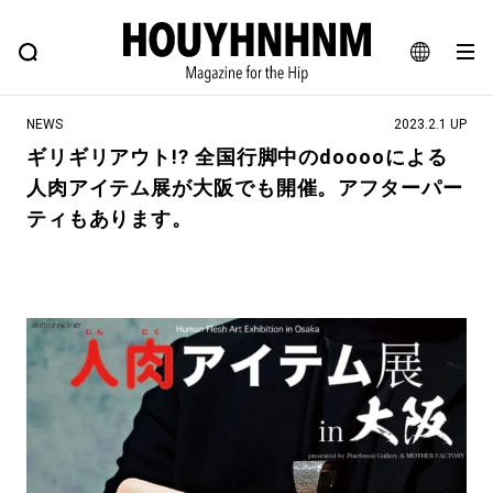
NEWS
FEATURE
BLOG
SNAP
Commune H
ヒップなファッション、カルチャー、ライフスタイルWEBマガジン
JA
NEWS
2023.2.1 UP
EN
ギリギリアウト!? 全国行脚中のdooooによる
人肉アイテム展が大阪でも開催。アフターパー
#注目のタグ
ティもあります。
#SHOPPING ADDICT
#憧れの逸品
#ESSENTIAL DESIGNS
#古着サミット
#NEW VINTAGE
#マイナーグッド図鑑
#路地裏てぃーん。
#MONTHLY JOURNAL
#GH 銘品の所以
#フイナムのYouTube
#Commune H
#FOCUS IT
#AH.H
#ととけん
#FASHION
#MUSIC
#MOVIE