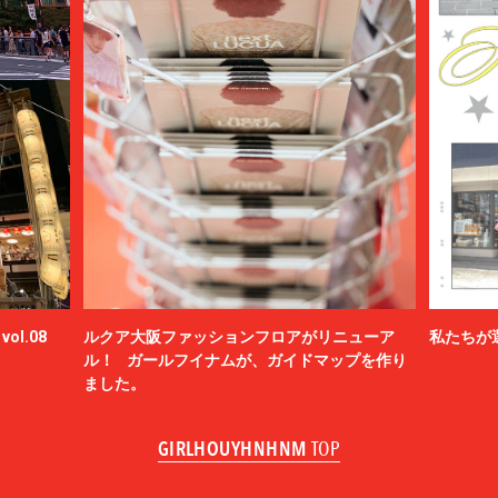
ol.08
ルクア大阪ファッションフロアがリニューア
私たちが
ル！ ガールフイナムが、ガイドマップを作り
ました。
GIRLHOUYHNHNM
TOP