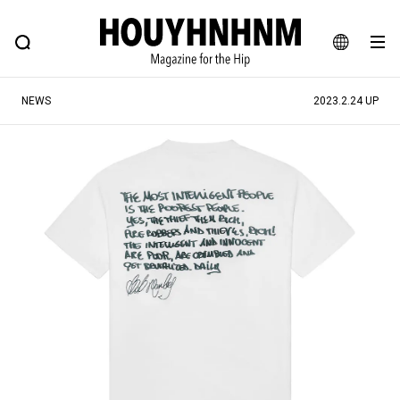
NEWS
FEATURE
BLOG
SNAP
Commune H
ヒップなファッション、カルチャー、ライフスタイルWEBマガジン
JA
NEWS
2023.2.24 UP
EN
#注目のタグ
#SHOPPING ADDICT
#憧れの逸品
#ESSENTIAL DESIGNS
#古着サミット
#NEW VINTAGE
#マイナーグッド図鑑
#路地裏てぃーん。
#MONTHLY JOURNAL
#GH 銘品の所以
#フイナムのYouTube
#Commune H
#FOCUS IT
#AH.H
#ととけん
#FASHION
#MUSIC
#MOVIE