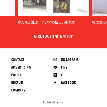
私たちが選ぶ、アジアの新しい歩き方
街に映え
GIRLHOUYHNHNM
TOP
CONTACT
INSTAGRAM
ADVERTISING
LINE
POLICY
X
RECRUIT
FACEBOOK
COMPANY
©️ 2004 Rhino Inc.