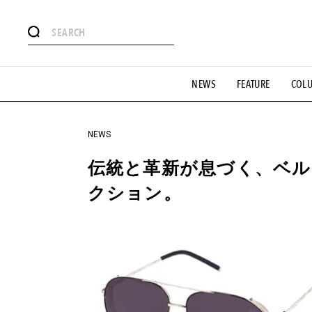
#注目のタグ
NEWS
FEATURE
COL
#SHOPPING ADDICT
#憧れの逸品
#ESSENTIAL DESIG
#GH 銘品の所以
#フイナムのYouTube
#Commune H
#SPORTS
#HANDSOME HANDBOOK
NEWS
伝統と革新が息づく、ベ
クション。