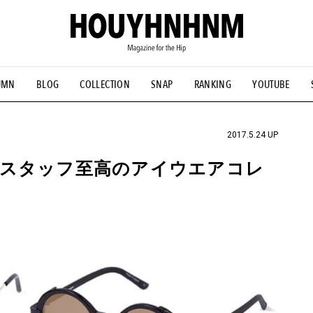
UMN
BLOG
COLLECTION
SNAP
RANKING
YOUTUBE
NS
#古着サミット
#NEW VINTAGE
#マイナーグッド図鑑
#FOCUS IT
#AH.H
#ととけん
#FASHION
#MUSIC
#M
2017.5.24 UP
ルスタッフ至高のアイウエアコレ