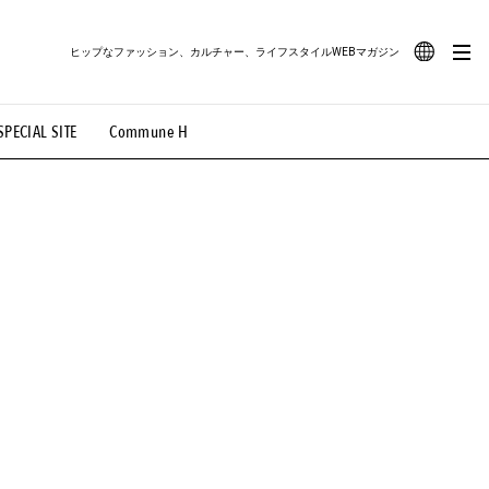
ヒップなファッション、カルチャー、ライフスタイルWEBマガジン
JA
SPECIAL SITE
Commune H
#路地裏てぃーん。
#MONTHLY JOURNAL
EN
OVIE
#LIFESTYLE
#SNEAKER
#OUTDOOR