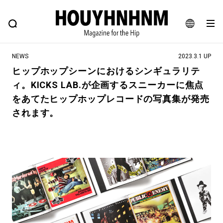
NEWS
FEATURE
BLOG
SNAP
Commune H
ヒップなファッション、カルチャー、ライフスタイルWEBマガジン
JA
NEWS
2023.3.1 UP
EN
ヒップホップシーンにおけるシンギュラリテ
ィ。KICKS LAB.が企画するスニーカーに焦点
#注目のタグ
をあてたヒップホップレコードの写真集が発売
#SHOPPING ADDICT
#憧れの逸品
されます。
#ESSENTIAL DESIGNS
#古着サミット
#NEW VINTAGE
#マイナーグッド図鑑
#路地裏てぃーん。
#MONTHLY JOURNAL
#GH 銘品の所以
#フイナムのYouTube
#Commune H
#FOCUS IT
#AH.H
#ととけん
#FASHION
#MUSIC
#MOVIE