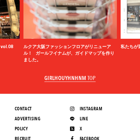
ol.08
ルクア大阪ファッションフロアがリニューア
私たちが
ル！ ガールフイナムが、ガイドマップを作り
ました。
GIRLHOUYHNHNM
TOP
CONTACT
INSTAGRAM
ADVERTISING
LINE
POLICY
X
RECRUIT
FACEBOOK