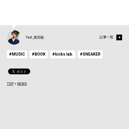
記事一覧
Text_黄田駿
#MUSIC
#BOOK
#kicks lab.
#SNEAKER
TOP
>
NEWS