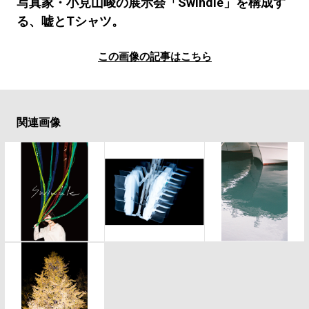
#LIFESTYLE
#SNEAKER
#OUTDOOR
写真家・小見山峻の展示会「Swindle」を構成す
る、嘘とTシャツ。
#SPORTS
#HANDSOME HANDBOOK
この画像の記事はこちら
関連画像