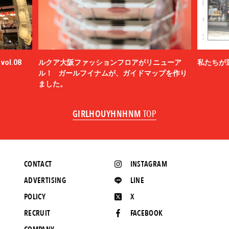
ol.08
ルクア大阪ファッションフロアがリニューア
私たちが
ル！ ガールフイナムが、ガイドマップを作り
ました。
GIRLHOUYHNHNM
TOP
CONTACT
INSTAGRAM
ADVERTISING
LINE
POLICY
X
RECRUIT
FACEBOOK