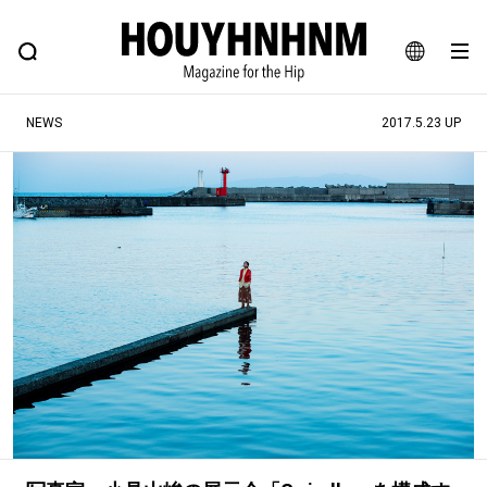
NEWS
FEATURE
BLOG
SNAP
Commune H
ヒップなファッション、カルチャー、ライフスタイルWEBマガジン
JA
NEWS
2017.5.23 UP
EN
#注目のタグ
#SHOPPING ADDICT
#憧れの逸品
#ESSENTIAL DESIGNS
#古着サミット
#NEW VINTAGE
#マイナーグッド図鑑
#路地裏てぃーん。
#MONTHLY JOURNAL
#GH 銘品の所以
#フイナムのYouTube
#Commune H
#FOCUS IT
#AH.H
#ととけん
#FASHION
#MUSIC
#MOVIE