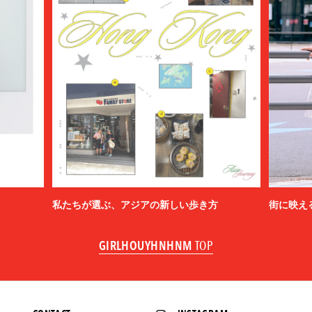
私たちが選ぶ、アジアの新しい歩き方
街に映え
GIRLHOUYHNHNM
TOP