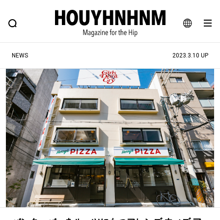
NEWS
FEATURE
BLOG
SNAP
Commune H
ヒップなファッション、カルチャー、ライフスタイルWEBマガジン
JA
NEWS
2023.3.10 UP
EN
#注目のタグ
#SHOPPING ADDICT
#憧れの逸品
#ESSENTIAL DESIGNS
#古着サミット
#NEW VINTAGE
#マイナーグッド図鑑
#路地裏てぃーん。
#MONTHLY JOURNAL
#GH 銘品の所以
#フイナムのYouTube
#Commune H
#FOCUS IT
#AH.H
#ととけん
#FASHION
#MUSIC
#MOVIE