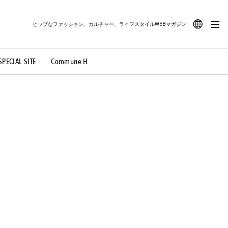
ヒップなファッション、カルチャー、ライフスタイルWEBマガジン
JA
SPECIAL SITE
Commune H
#路地裏てぃーん。
#MONTHLY JOURNAL
EN
OVIE
#LIFESTYLE
#SNEAKER
#OUTDOOR