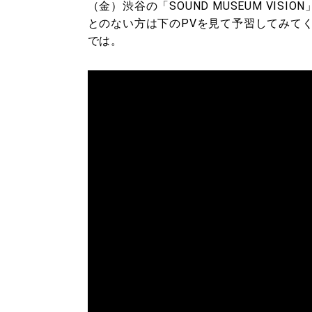
（金）渋谷の「SOUND MUSEUM VI
とのない方は下のPVを見て予習してみて
では。