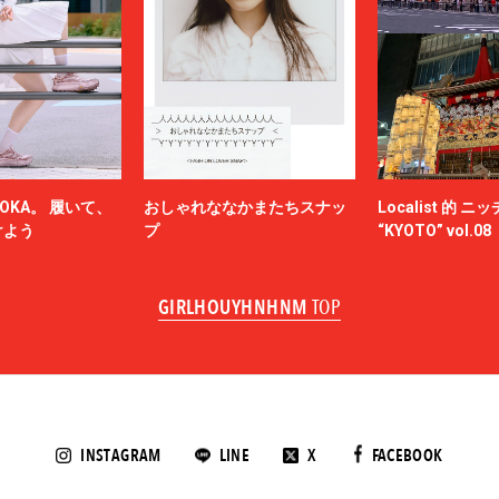
OKA。 履いて、
おしゃれななかまたちスナッ
Localist 的 
けよう
プ
“KYOTO” vol.08
GIRLHOUYHNHNM
TOP
INSTAGRAM
LINE
X
FACEBOOK