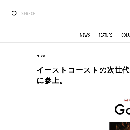
#注目のタグ
NEWS
FEATURE
COL
#SHOPPING ADDICT
#憧れの逸品
#ESSENTIAL DESIG
#GH 銘品の所以
#フイナムのYouTube
#Commune H
#SPORTS
#HANDSOME HANDBOOK
NEWS
イーストコーストの次世代ラッパ
に参上。