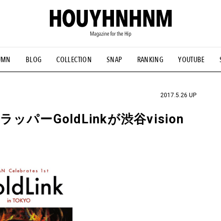
UMN
BLOG
COLLECTION
SNAP
RANKING
YOUTUBE
NS
#古着サミット
#NEW VINTAGE
#マイナーグッド図鑑
#FOCUS IT
#AH.H
#ととけん
#FASHION
#MUSIC
#M
2017.5.26 UP
ーGoldLinkが渋谷vision