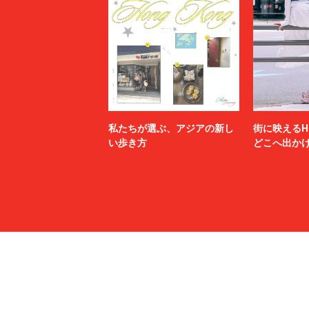
私たちが選ぶ、アジアの新し
街に映えるH
い歩き方
どこへ出か