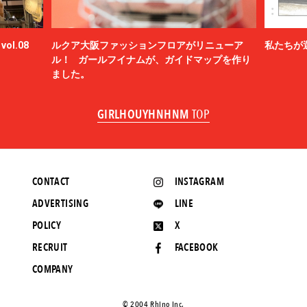
ol.08
ルクア大阪ファッションフロアがリニューア
私たちが
ル！ ガールフイナムが、ガイドマップを作り
ました。
GIRLHOUYHNHNM
TOP
CONTACT
INSTAGRAM
ADVERTISING
LINE
POLICY
X
RECRUIT
FACEBOOK
COMPANY
©️ 2004 Rhino Inc.