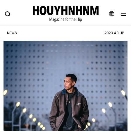
NEWS
FEATURE
BLOG
SNAP
Commune H
ヒップなファッション、カルチャー、ライフスタイルWEBマガジン
JA
NEWS
2023.4.3 UP
EN
#注目のタグ
#SHOPPING ADDICT
#憧れの逸品
#ESSENTIAL DESIGNS
#古着サミット
#NEW VINTAGE
#マイナーグッド図鑑
#路地裏てぃーん。
#MONTHLY JOURNAL
#GH 銘品の所以
#フイナムのYouTube
#Commune H
#FOCUS IT
#AH.H
#ととけん
#FASHION
#MUSIC
#MOVIE