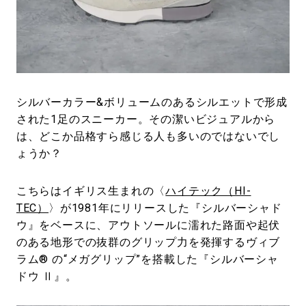
#LIFESTYLE
#SNEAKER
#OUTDOOR
#SPORTS
#HANDSOME HANDBOOK
シルバーカラー&ボリュームのあるシルエットで形成
された1足のスニーカー。その潔いビジュアルから
は、どこか品格すら感じる人も多いのではないでし
ょうか？
こちらはイギリス生まれの〈
ハイテック（HI-
TEC）
〉が1981年にリリースした『シルバーシャド
ウ』をベースに、アウトソールに濡れた路面や起伏
のある地形での抜群のグリップ力を発揮するヴィブ
ラム® の“メガグリップ”を搭載した『シルバーシャ
ドウ Ⅱ』。