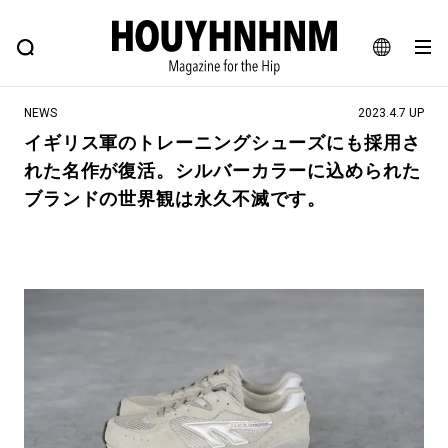
NEWS
FEATURE
BLOG
SNAP
Commune H
ヒップなファッション、カルチャー、ライフスタイルWEBマガジン
JA
NEWS
2023.4.7 UP
EN
イギリス軍のトレーニングシューズにも採用さ
れた名作が復活。シルバーカラーに込められた
#注目のタグ
ブランドの世界観は永久不滅です。
#SHOPPING ADDICT
#憧れの逸品
#ESSENTIAL DESIGNS
#古着サミット
#NEW VINTAGE
#マイナーグッド図鑑
#路地裏てぃーん。
#MONTHLY JOURNAL
#GH 銘品の所以
#フイナムのYouTube
#Commune H
#FOCUS IT
#AH.H
#ととけん
#FASHION
#MUSIC
#MOVIE