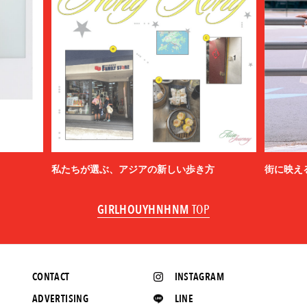
私たちが選ぶ、アジアの新しい歩き方
街に映え
GIRLHOUYHNHNM
TOP
CONTACT
INSTAGRAM
ADVERTISING
LINE