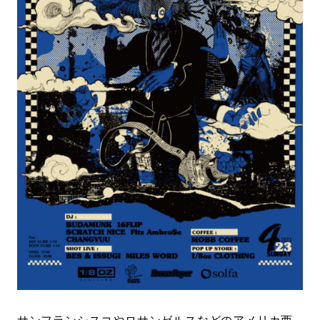
#LIFESTYLE
#SNEAKER
#OUTDOOR
#SPORTS
#HANDSOME HANDBOOK