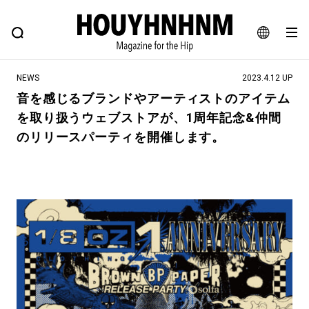
NEWS
FEATURE
BLOG
SNAP
Commune H
ヒップなファッション、カルチャー、ライフスタイルWEBマガジン
JA
NEWS
2023.4.12 UP
EN
音を感じるブランドやアーティストのアイテム
を取り扱うウェブストアが、1周年記念&仲間
#注目のタグ
のリリースパーティを開催します。
#SHOPPING ADDICT
#憧れの逸品
#ESSENTIAL DESIGNS
#古着サミット
#NEW VINTAGE
#マイナーグッド図鑑
#路地裏てぃーん。
#MONTHLY JOURNAL
#GH 銘品の所以
#フイナムのYouTube
#Commune H
#FOCUS IT
#AH.H
#ととけん
#FASHION
#MUSIC
#MOVIE