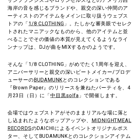
サンフランシスコやロサンゼルスなどのアメリカ西
海岸の音を感じるブランドや、親交の深い仲間のア
ーティストのアイテムをメインに取り扱うウェブス
トアの「
1/8 CLOTHING
」。たしかな審美眼でセレク
トされたマニアックなものから、他のアイテムと並
べることでその価値の本質が見えてくるようなライ
ンナップは、DJが曲をMIXするかのようです。
そんな「1/8 CLOTHING」がめでたく1周年を迎え、
アニバーサリーと親交の深いビートメイカー/プロデ
ューサーの
BUDAMUNK
とのコレクションである
『Brown Paper』のリリースを兼ねたパーティを、4
月23日（日）に「
中目黒solfa
」で開催します。
会場ではウェブストアがそのままリアルな場に落と
し込まれたようなポップアップや、
MIDNIGHTMEAL
RECORDS
のDAICHIによるイベントオリジナルポス
ター、そしてBUDAMUNKとのコレクションアイテム