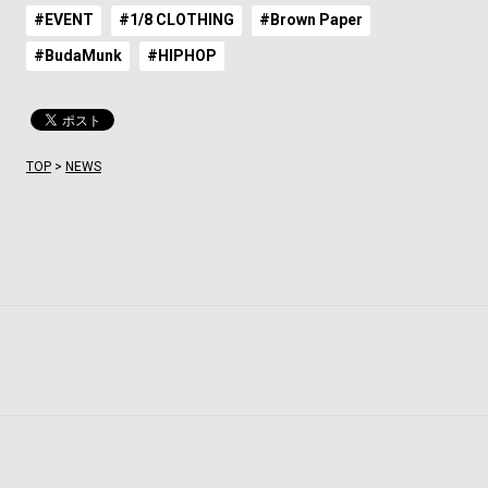
#EVENT
#1/8 CLOTHING
#Brown Paper
#BudaMunk
#HIPHOP
TOP
>
NEWS