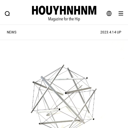
NEWS
FEATURE
BLOG
SNAP
Commune H
ヒップなファッション、カルチャー、ライフスタイルWEBマガジン
JA
NEWS
2023.4.14 UP
EN
#注目のタグ
#SHOPPING ADDICT
#憧れの逸品
#ESSENTIAL DESIGNS
#古着サミット
#NEW VINTAGE
#マイナーグッド図鑑
#路地裏てぃーん。
#MONTHLY JOURNAL
#GH 銘品の所以
#フイナムのYouTube
#Commune H
#FOCUS IT
#AH.H
#ととけん
#FASHION
#MUSIC
#MOVIE