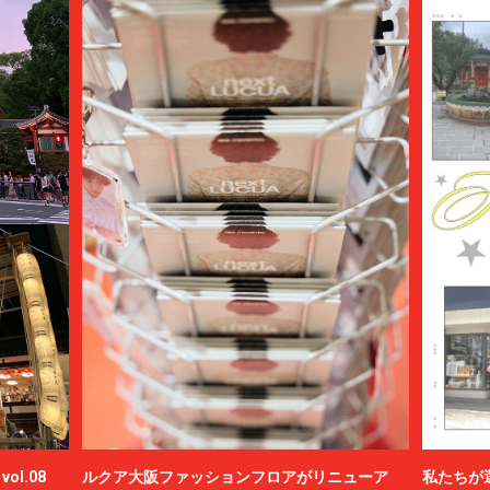
ol.08
ルクア大阪ファッションフロアがリニューア
私たちが