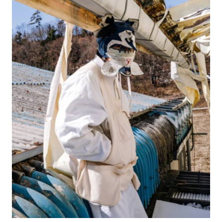
#LIFESTYLE
#SNEAKER
#OUTDOOR
#SPORTS
#HANDSOME HANDBOOK