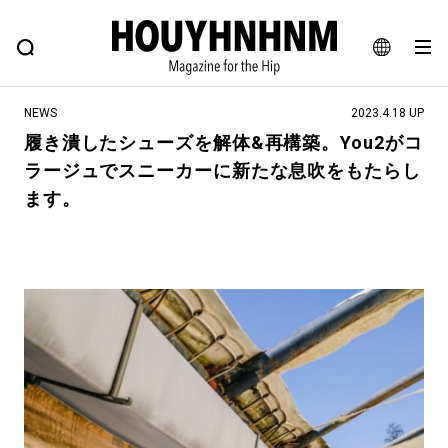
NEWS
FEATURE
BLOG
SNAP
Commune H
ヒップなファッション、カルチャー、ライフスタイルWEBマガジン
JA
NEWS
2023.4.18 UP
EN
履き潰したシューズを解体&再構築。You2がコ
ラージュでスニーカーに新たな息吹をもたらし
#注目のタグ
ます。
#SHOPPING ADDICT
#憧れの逸品
#ESSENTIAL DESIGNS
#古着サミット
#NEW VINTAGE
#マイナーグッド図鑑
#路地裏てぃーん。
#MONTHLY JOURNAL
#GH 銘品の所以
#フイナムのYouTube
#Commune H
#FOCUS IT
#AH.H
#ととけん
#FASHION
#MUSIC
#MOVIE