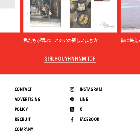
私たちが選ぶ、アジアの新しい歩き方
街に映え
GIRLHOUYHNHNM
TOP
CONTACT
INSTAGRAM
ADVERTISING
LINE
POLICY
X
RECRUIT
FACEBOOK
COMPANY