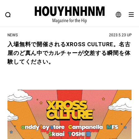
NEWS
FEATURE
BLOG
SNAP
Commune H
ヒップなファッション、カルチャー、ライフスタイルWEBマガジン
JA
NEWS
2023.5.23 UP
EN
入場無料で開催されるXROSS CULTURE。名古
屋のど真ん中でカルチャーが交差する瞬間を体
#注目のタグ
験してください。
#SHOPPING ADDICT
#憧れの逸品
#ESSENTIAL DESIGNS
#古着サミット
#NEW VINTAGE
#マイナーグッド図鑑
#路地裏てぃーん。
#MONTHLY JOURNAL
#GH 銘品の所以
#フイナムのYouTube
#Commune H
#FOCUS IT
#AH.H
#ととけん
#FASHION
#MUSIC
#MOVIE