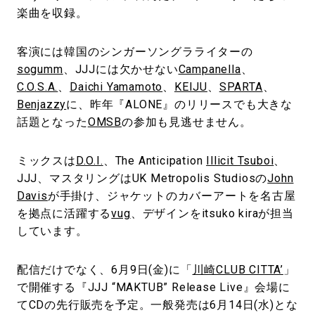
楽曲を収録。
客演には韓国のシンガーソングラライターの
sogumm
、JJJには欠かせない
Campanella
、
C.O.S.A.
、
Daichi Yamamoto
、
KEIJU
、
SPARTA
、
Benjazzy
に、昨年『ALONE』のリリースでも大きな
話題となった
OMSB
の参加も見逃せません。
ミックスは
D.O.I.
、The Anticipation
Illicit Tsuboi
、
JJJ、マスタリングはUK Metropolis Studiosの
John
Davis
が手掛け、ジャケットのカバーアートを名古屋
を拠点に活躍する
vug
、デザインをitsuko kiraが担当
しています。
配信だけでなく、6月9日(金)に「
川崎CLUB CITTA’
」
で開催する『JJJ “MAKTUB” Release Live』会場に
てCDの先行販売を予定。一般発売は6月14日(水)とな