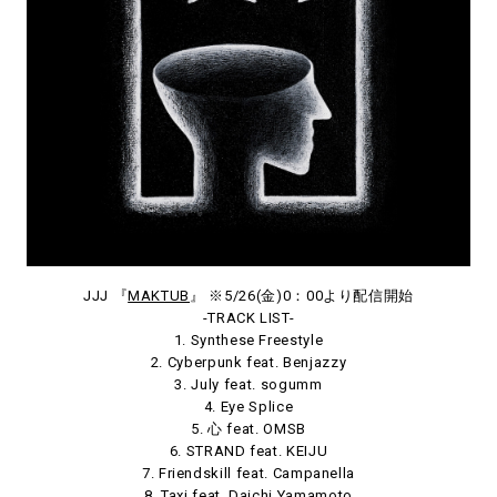
JJJ 『
MAKTUB
』 ※5/26(金)0：00より配信開始
-TRACK LIST-
1. Synthese Freestyle
2. Cyberpunk feat. Benjazzy
3. July feat. sogumm
4. Eye Splice
5. 心 feat. OMSB
6. STRAND feat. KEIJU
7. Friendskill feat. Campanella
8. Taxi feat. Daichi Yamamoto