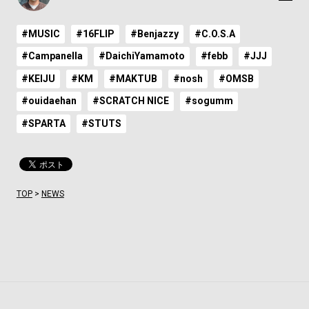
#MUSIC
#16FLIP
#Benjazzy
#C.O.S.A
#Campanella
#DaichiYamamoto
#febb
#JJJ
#KEIJU
#KM
#MAKTUB
#nosh
#OMSB
#ouidaehan
#SCRATCH NICE
#sogumm
#SPARTA
#STUTS
TOP
>
NEWS