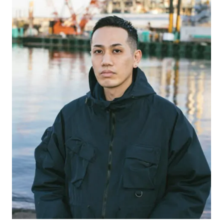
#LIFESTYLE
#SNEAKER
#OUTDOOR
#SPORTS
#HANDSOME HANDBOOK