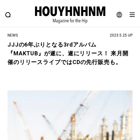
NEWS
FEATURE
BLOG
SNAP
Commune H
ヒップなファッション、カルチャー、ライフスタイルWEBマガジン
JA
NEWS
2023.5.25 UP
EN
JJJの6年ぶりとなる3rdアルバム
『MAKTUB』が遂に、遂にリリース！ 来月開
#注目のタグ
催のリリースライブではCDの先行販売も。
#SHOPPING ADDICT
#憧れの逸品
#ESSENTIAL DESIGNS
#古着サミット
#NEW VINTAGE
#マイナーグッド図鑑
#路地裏てぃーん。
#MONTHLY JOURNAL
#GH 銘品の所以
#フイナムのYouTube
#Commune H
#FOCUS IT
#AH.H
#ととけん
#FASHION
#MUSIC
#MOVIE