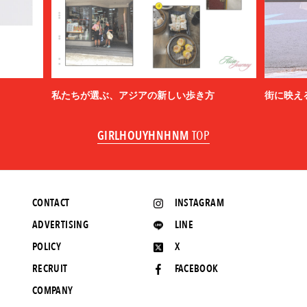
私たちが選ぶ、アジアの新しい歩き方
街に映え
GIRLHOUYHNHNM
TOP
CONTACT
INSTAGRAM
ADVERTISING
LINE
POLICY
X
RECRUIT
FACEBOOK
COMPANY