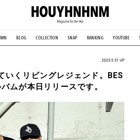
UMN
BLOG
COLLECTION
SNAP
RANKING
YOUTUBE
NS
#古着サミット
#NEW VINTAGE
#マイナーグッド図鑑
#FOCUS IT
#AH.H
#ととけん
#FASHION
#MUSIC
#M
2023.5.31 UP
ていくリビングレジェンド。BES
るアルバムが本日リリースです。