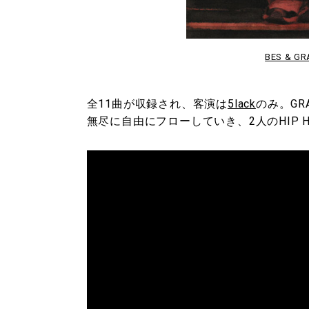
BES & G
全11曲が収録され、客演は
5lack
のみ。GR
無尽に自由にフローしていき、2人のHIP 