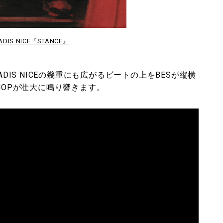
RADIS NICE『STANCE』
ADIS NICEの幾重にも広がるビートの上をBESが縦横
HOPが壮大に鳴り響きます。