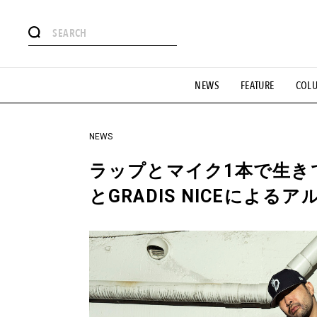
#注目のタグ
NEWS
FEATURE
COL
#SHOPPING ADDICT
#憧れの逸品
#ESSENTIAL DESIG
#GH 銘品の所以
#フイナムのYouTube
#Commune H
#SPORTS
#HANDSOME HANDBOOK
NEWS
ラップとマイク1本で生き
とGRADIS NICEによ