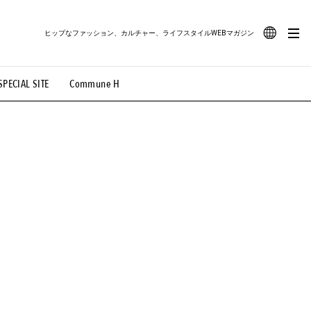
ヒップなファッション、カルチャー、ライフスタイルWEBマガジン
JA
SPECIAL SITE
Commune H
#路地裏てぃーん。
#MONTHLY JOURNAL
EN
OVIE
#LIFESTYLE
#SNEAKER
#OUTDOOR