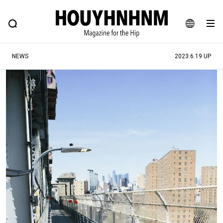
NEWS
FEATURE
BLOG
SNAP
Commune H
ヒップなファッション、カルチャー、ライフスタイルWEBマガジン
JA
NEWS
2023.6.19 UP
EN
#注目のタグ
#SHOPPING ADDICT
#憧れの逸品
#ESSENTIAL DESIGNS
#古着サミット
#NEW VINTAGE
#マイナーグッド図鑑
#路地裏てぃーん。
#MONTHLY JOURNAL
#GH 銘品の所以
#フイナムのYouTube
#Commune H
#FOCUS IT
#AH.H
#ととけん
#FASHION
#MUSIC
#MOVIE