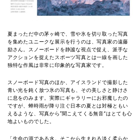
#LIFESTYLE
#SNEAKER
#OUTDOOR
#SPORTS
#HANDSOME HANDBOOK
夏まっただ中の茅ヶ崎で、雪や氷を切り取った写真
を集めたユニークな展示を行うのは、写真家の遠藤
励さん。スノーボードを静謐な視点で捉え、派手な
アクションを捉えたスポーツ写真とは一線を画した
独特な作風は非常に印象的な写真家です。
スノーボード写真のほか、アイスランドで撮影した
青い光を鈍く放つ氷の写真も、その美しさと静けさ
に息をのみます。実際にギャラリーにお邪魔したの
ですが、蝉時雨が降り注ぐ日本の夏とは対極ともい
えるような、写真から“聞こえてくる無音”はとても心
地よいものでした。
「生命の源である水。そこから生まれる淡く柔らか