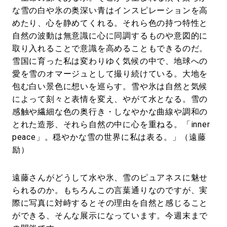
な雪の白や氷の奥深い青はインスピレーションを高
めたり、心を静めてくれる。それら色の持つ特性と
自然の波動は無意識に心に同調するものや意図的に
取り入れることで意識を高めることもできるのだ。
雪国に育った私は変わりゆく気候の中で、地球への
愛を雪のオマージュとして撮り続けている。大地を
包む白い景色に想いを巡らす。雪や氷は自然と気候
によって刻々と表情を変え、やがて水となる。雪の
感触や繊細な色の奥行き・しなやかな曲線や調和の
とれた造形、それら自然の中に心を重ねる。「inner
peace」。穏やかな雪の世界に私は表る。」（遠藤
励）
遠藤さんがどうして水や氷、雪のピュアネスに魅せ
られるのか。もちろんこの言葉通りなのですが、実
際に写真に対峙するとその理由を自然と感じること
ができる、そんな展示になっています。今週末まで