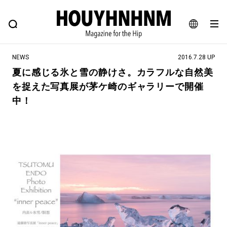
NEWS
FEATURE
BLOG
SNAP
Commune H
ヒップなファッション、カルチャー、ライフスタイルWEBマガジン
JA
NEWS
2016.7.28 UP
EN
夏に感じる氷と雪の静けさ。カラフルな自然美
を捉えた写真展が茅ケ崎のギャラリーで開催
#注目のタグ
中！
#SHOPPING ADDICT
#憧れの逸品
#ESSENTIAL DESIGNS
#古着サミット
#NEW VINTAGE
#マイナーグッド図鑑
#路地裏てぃーん。
#MONTHLY JOURNAL
#GH 銘品の所以
#フイナムのYouTube
#Commune H
#FOCUS IT
#AH.H
#ととけん
#FASHION
#MUSIC
#MOVIE