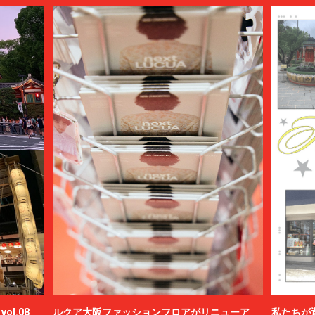
ol.08
ルクア大阪ファッションフロアがリニューア
私たちが