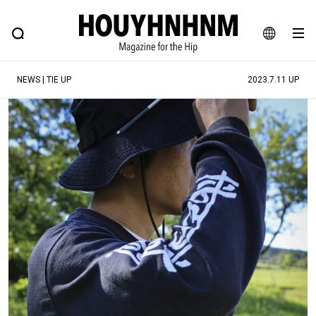
NEWS
FEATURE
BLOG
SNAP
Commune H
ヒップなファッション、カルチャー、ライフスタイルWEBマガジン
JA
NEWS | TIE UP
2023.7.11 UP
EN
#注目のタグ
#SHOPPING ADDICT
#憧れの逸品
#ESSENTIAL DESIGNS
#古着サミット
#NEW VINTAGE
#マイナーグッド図鑑
#路地裏てぃーん。
#MONTHLY JOURNAL
#GH 銘品の所以
#フイナムのYouTube
#Commune H
#FOCUS IT
#AH.H
#ととけん
#FASHION
#MUSIC
#MOVIE