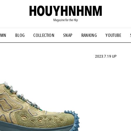
UMN
BLOG
COLLECTION
SNAP
RANKING
YOUTUBE
NS
#古着サミット
#NEW VINTAGE
#マイナーグッド図鑑
#FOCUS IT
#AH.H
#ととけん
#FASHION
#MUSIC
#M
2023.7.19 UP