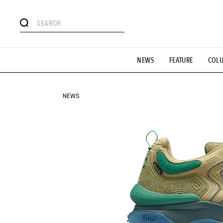
#注目のタグ
NEWS
FEATURE
COL
#SHOPPING ADDICT
#憧れの逸品
#ESSENTIAL DESIG
#GH 銘品の所以
#フイナムのYouTube
#Commune H
#SPORTS
#HANDSOME HANDBOOK
NEWS