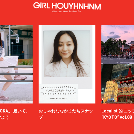
OKA。 履いて、
おしゃれななかまたちスナッ
Localist 的 
けよう
プ
“KYOTO” vol.08