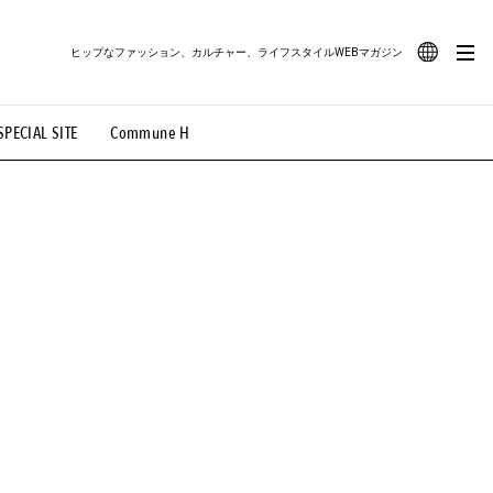
ヒップなファッション、カルチャー、ライフスタイルWEBマガジン
JA
SPECIAL SITE
Commune H
#路地裏てぃーん。
#MONTHLY JOURNAL
EN
OVIE
#LIFESTYLE
#SNEAKER
#OUTDOOR