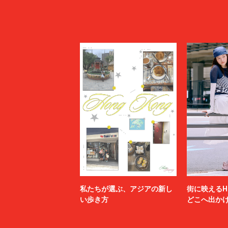
私たちが選ぶ、アジアの新し
街に映えるH
い歩き方
どこへ出か